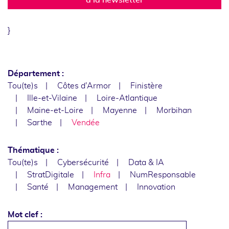
}
Département :
Tou(te)s
Côtes d'Armor
Finistère
Ille-et-Vilaine
Loire-Atlantique
Maine-et-Loire
Mayenne
Morbihan
Sarthe
Vendée
Thématique :
Tou(te)s
Cybersécurité
Data & IA
StratDigitale
Infra
NumResponsable
Santé
Management
Innovation
Mot clef :