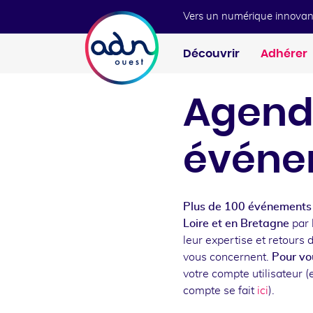
Aller au menu
Aller au contenu
Vers un numérique innovan
Découvrir
Adhérer
Agend
événe
Plus de 100 événements 
Loire et en Bretagne
par 
leur expertise et retours 
vous concernent.
Pour vou
votre compte utilisateur (e
compte se fait
ici
).