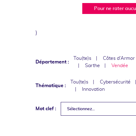
Pour ne rater auc
}
Tou(te)s
Côtes d'Armor
Département :
Sarthe
Vendée
Tou(te)s
Cybersécurité
Thématique :
Innovation
Mot clef :
Sélectionnez...