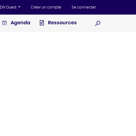
'ADN Ouest
Créer un compte
Se connecter
Agenda
Ressources
Ouvrir la recherc