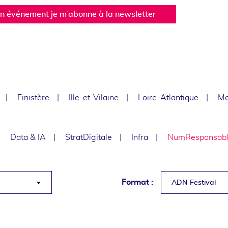
un événement je m’abonne à la newsletter
Finistère
Ille-et-Vilaine
Loire-Atlantique
Ma
Data & IA
StratDigitale
Infra
NumResponsab
Format :
ADN Festival