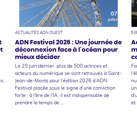
0
07
t
juillet
ACTUALITÉS ADN OUEST
EX
t
ADN Festival 2026 : Une journée de
A
t
déconnexion face à l'océan pour
m
mieux décider
c
Le 25 juin dernier, plus de 500 actrices et
Fa
acteurs du numérique se sont retrouvés à Saint-
l'
s,
Jean-de-Monts pour l'édition 2026 d’ADN
nu
Festival placée sous le signe d’une conviction
un
forte : à l'ère de l'IA, il est indispensable de
d'
prendre le temps de …
et