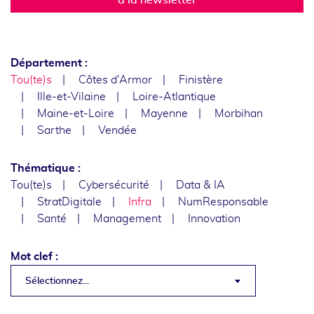
Département :
Tou(te)s
Côtes d'Armor
Finistère
Ille-et-Vilaine
Loire-Atlantique
Maine-et-Loire
Mayenne
Morbihan
Sarthe
Vendée
Thématique :
Tou(te)s
Cybersécurité
Data & IA
StratDigitale
Infra
NumResponsable
Santé
Management
Innovation
Mot clef :
Sélectionnez...