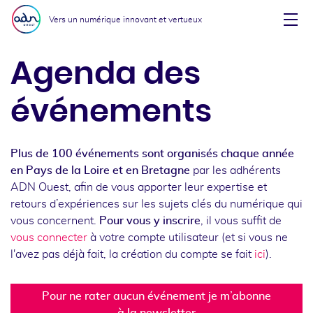
Aller au menu
Aller au contenu
Vers un numérique innovant et vertueux
Affi
Agenda des
événements
Plus de 100 événements sont organisés chaque année
en Pays de la Loire et en Bretagne
par les adhérents
ADN Ouest, afin de vous apporter leur expertise et
retours d’expériences sur les sujets clés du numérique qui
vous concernent.
Pour vous y inscrire
, il vous suffit de
vous connecter
à votre compte utilisateur (et si vous ne
l'avez pas déjà fait, la création du compte se fait
ici
).
Pour ne rater aucun événement je m’abonne
à la newsletter