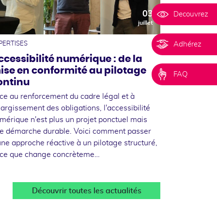
03
Decouvrez
juillet
Adhérez
PERTISES
ccessibilité numérique : de la
ise en conformité au pilotage
FAQ
ontinu
ce au renforcement du cadre légal et à
élargissement des obligations, l'accessibilité
mérique n'est plus un projet ponctuel mais
e démarche durable. Voici comment passer
une approche réactive à un pilotage structuré,
 ce que change concrèteme…
Découvrir toutes les actualités