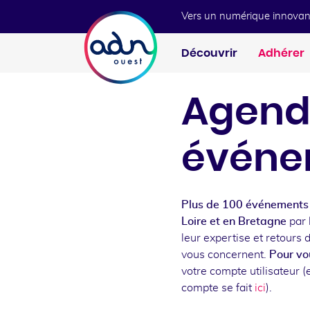
Aller au menu
Aller au contenu
Vers un numérique innovan
Découvrir
Adhérer
Agend
événe
Plus de 100 événements 
Loire et en Bretagne
par 
leur expertise et retours 
vous concernent.
Pour vou
votre compte utilisateur (e
compte se fait
ici
).