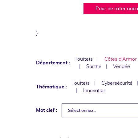
Pour ne rater auc
}
Tou(te)s
Côtes d'Armor
Département :
Sarthe
Vendée
Tou(te)s
Cybersécurité
Thématique :
Innovation
Mot clef :
Sélectionnez...