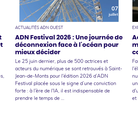
0
07
t
juillet
ACTUALITÉS ADN OUEST
EX
t
ADN Festival 2026 : Une journée de
A
t
déconnexion face à l'océan pour
m
mieux décider
c
Le 25 juin dernier, plus de 500 actrices et
Fa
acteurs du numérique se sont retrouvés à Saint-
l'
s,
Jean-de-Monts pour l'édition 2026 d’ADN
nu
Festival placée sous le signe d’une conviction
un
forte : à l'ère de l'IA, il est indispensable de
d'
prendre le temps de …
et