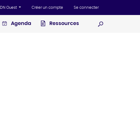
'ADN Ouest
Créer un compte
Se connecter
Agenda
Ressources
Ouvrir la recherc