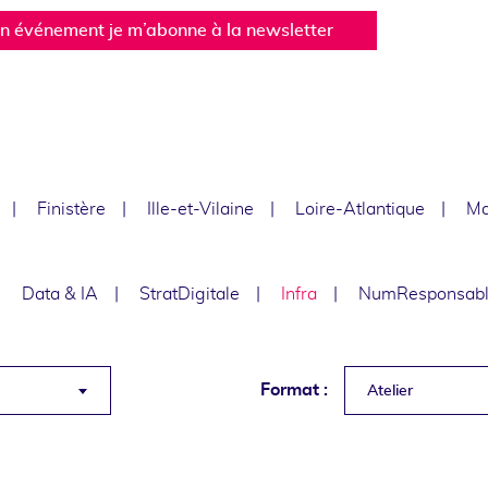
un événement je m’abonne à la newsletter
Finistère
Ille-et-Vilaine
Loire-Atlantique
Ma
Data & IA
StratDigitale
Infra
NumResponsab
Format :
Atelier