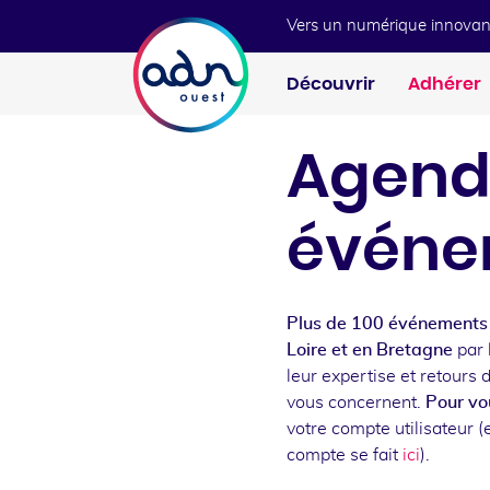
Aller au menu
Aller au contenu
Vers un numérique innovan
Découvrir
Adhérer
Agend
événe
Plus de 100 événements 
Loire et en Bretagne
par 
leur expertise et retours 
vous concernent.
Pour vou
votre compte utilisateur (e
compte se fait
ici
).