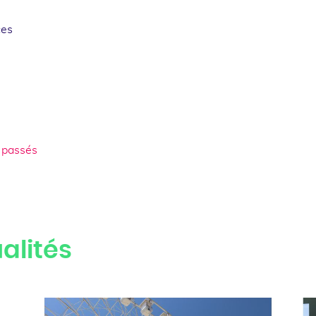
ces
 passés
alités