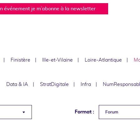
un événement je m’abonne à la newsletter
Finistère
Ille-et-Vilaine
Loire-Atlantique
Ma
Data & IA
StratDigitale
Infra
NumResponsab
Format :
Forum