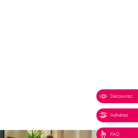
Decouvrez
Adhérez
FAQ