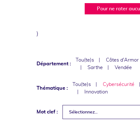
Pour ne rater auc
}
Tou(te)s
Côtes d'Armor
Département :
Sarthe
Vendée
Tou(te)s
Cybersécurité
Thématique :
Innovation
Mot clef :
Sélectionnez...