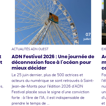
0
07
t
juillet
ACTUALITÉS ADN OUEST
EX
t
ADN Festival 2026 : Une journée de
A
t
déconnexion face à l'océan pour
m
mieux décider
c
Le 25 juin dernier, plus de 500 actrices et
Fa
acteurs du numérique se sont retrouvés à Saint-
l'
s,
Jean-de-Monts pour l'édition 2026 d’ADN
nu
Festival placée sous le signe d’une conviction
un
forte : à l'ère de l'IA, il est indispensable de
d'
prendre le temps de …
et