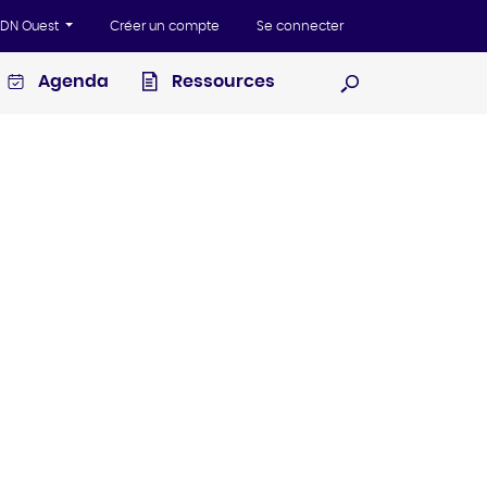
'ADN Ouest
Créer un compte
Se connecter
Agenda
Ressources
Ouvrir la recherc