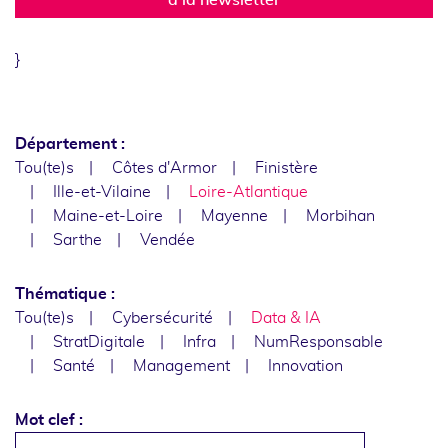
}
Département :
Tou(te)s
Côtes d'Armor
Finistère
Ille-et-Vilaine
Loire-Atlantique
Maine-et-Loire
Mayenne
Morbihan
Sarthe
Vendée
Thématique :
Tou(te)s
Cybersécurité
Data & IA
StratDigitale
Infra
NumResponsable
Santé
Management
Innovation
Mot clef :