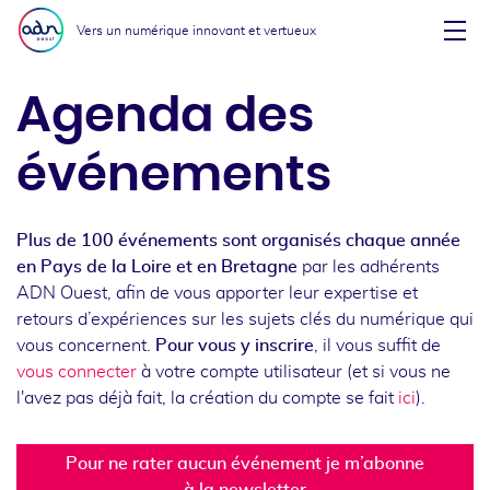
Aller au menu
Aller au contenu
Vers un numérique innovant et vertueux
Affi
Agenda des
événements
Plus de 100 événements sont organisés chaque année
en Pays de la Loire et en Bretagne
par les adhérents
ADN Ouest, afin de vous apporter leur expertise et
retours d’expériences sur les sujets clés du numérique qui
vous concernent.
Pour vous y inscrire
, il vous suffit de
vous connecter
à votre compte utilisateur (et si vous ne
l'avez pas déjà fait, la création du compte se fait
ici
).
Pour ne rater aucun événement je m’abonne
à la newsletter