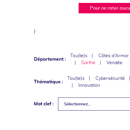
Pour ne rater auc
}
Tou(te)s
Côtes d'Armor
Département :
Sarthe
Vendée
Tou(te)s
Cybersécurité
Thématique :
Innovation
Mot clef :
Sélectionnez...