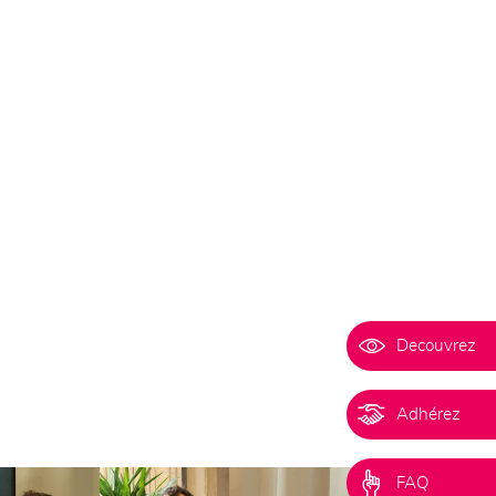
Decouvrez
Adhérez
FAQ