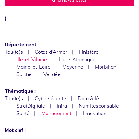
}
Département :
Tou(te)s
Côtes d'Armor
Finistère
Ille-et-Vilaine
Loire-Atlantique
Maine-et-Loire
Mayenne
Morbihan
Sarthe
Vendée
Thématique :
Tou(te)s
Cybersécurité
Data & IA
StratDigitale
Infra
NumResponsable
Santé
Management
Innovation
Mot clef :