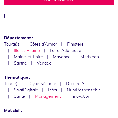
}
Département :
Tou(te)s
Côtes d'Armor
Finistère
Ille-et-Vilaine
Loire-Atlantique
Maine-et-Loire
Mayenne
Morbihan
Sarthe
Vendée
Thématique :
Tou(te)s
Cybersécurité
Data & IA
StratDigitale
Infra
NumResponsable
Santé
Management
Innovation
Mot clef :