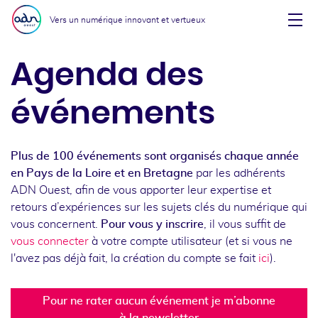
Aller au menu
Aller au contenu
Vers un numérique innovant et vertueux
Affi
Agenda des
événements
Plus de 100 événements sont organisés chaque année
en Pays de la Loire et en Bretagne
par les adhérents
ADN Ouest, afin de vous apporter leur expertise et
retours d’expériences sur les sujets clés du numérique qui
vous concernent.
Pour vous y inscrire
, il vous suffit de
vous connecter
à votre compte utilisateur (et si vous ne
l'avez pas déjà fait, la création du compte se fait
ici
).
Pour ne rater aucun événement je m’abonne
à la newsletter