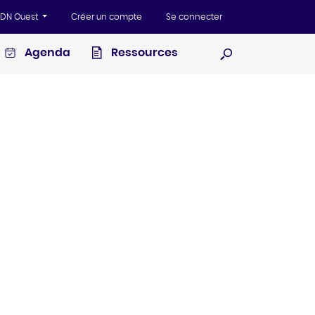
'ADN Ouest
Créer un compte
Se connecter
Agenda
Ressources
Ouvrir la recherc