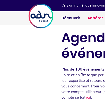
Aller au menu
Aller au contenu
Vers un numérique innovan
Découvrir
Adhérer
Agend
événe
Plus de 100 événements 
Loire et en Bretagne
par 
leur expertise et retours 
vous concernent.
Pour vou
votre compte utilisateur (e
compte se fait
ici
).