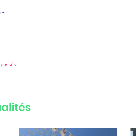
ces
 passés
alités