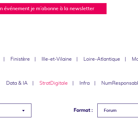
un événement je m’abonne à la newsletter
Finistère
Ille-et-Vilaine
Loire-Atlantique
Ma
Data & IA
StratDigitale
Infra
NumResponsab
Format :
Forum