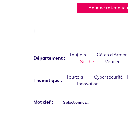
Pour ne rater auc
}
Tou(te)s
Côtes d'Armor
Département :
Sarthe
Vendée
Tou(te)s
Cybersécurité
Thématique :
Innovation
Mot clef :
Sélectionnez...