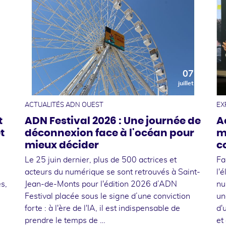
0
07
t
juillet
ACTUALITÉS ADN OUEST
EX
t
ADN Festival 2026 : Une journée de
A
t
déconnexion face à l'océan pour
m
mieux décider
c
Le 25 juin dernier, plus de 500 actrices et
Fa
acteurs du numérique se sont retrouvés à Saint-
l'
s,
Jean-de-Monts pour l'édition 2026 d’ADN
nu
Festival placée sous le signe d’une conviction
un
forte : à l'ère de l'IA, il est indispensable de
d'
prendre le temps de …
et