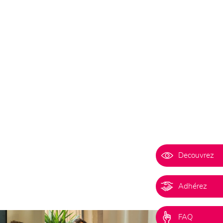
Decouvrez
Adhérez
FAQ