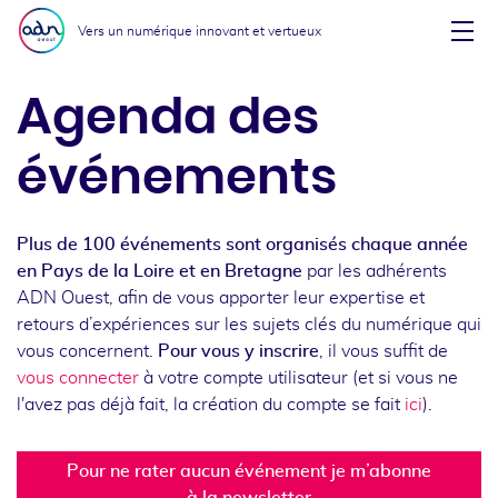
Aller au menu
Aller au contenu
Vers un numérique innovant et vertueux
Affi
Agenda des
événements
Plus de 100 événements sont organisés chaque année
en Pays de la Loire et en Bretagne
par les adhérents
ADN Ouest, afin de vous apporter leur expertise et
retours d’expériences sur les sujets clés du numérique qui
vous concernent.
Pour vous y inscrire
, il vous suffit de
vous connecter
à votre compte utilisateur (et si vous ne
l'avez pas déjà fait, la création du compte se fait
ici
).
Pour ne rater aucun événement je m’abonne
à la newsletter