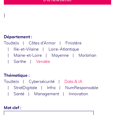
}
Département :
Tou(te)s
Côtes d'Armor
Finistère
Ille-et-Vilaine
Loire-Atlantique
Maine-et-Loire
Mayenne
Morbihan
Sarthe
Vendée
Thématique :
Tou(te)s
Cybersécurité
Data & IA
StratDigitale
Infra
NumResponsable
Santé
Management
Innovation
Mot clef :