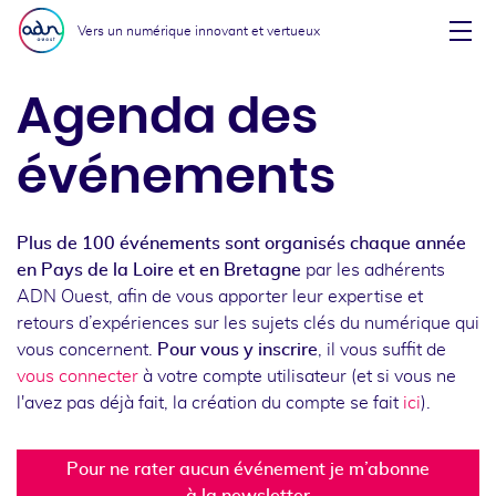
Aller au menu
Aller au contenu
Vers un numérique innovant et vertueux
Affi
Agenda des
événements
Plus de 100 événements sont organisés chaque année
en Pays de la Loire et en Bretagne
par les adhérents
ADN Ouest, afin de vous apporter leur expertise et
retours d’expériences sur les sujets clés du numérique qui
vous concernent.
Pour vous y inscrire
, il vous suffit de
vous connecter
à votre compte utilisateur (et si vous ne
l'avez pas déjà fait, la création du compte se fait
ici
).
Pour ne rater aucun événement je m’abonne
à la newsletter