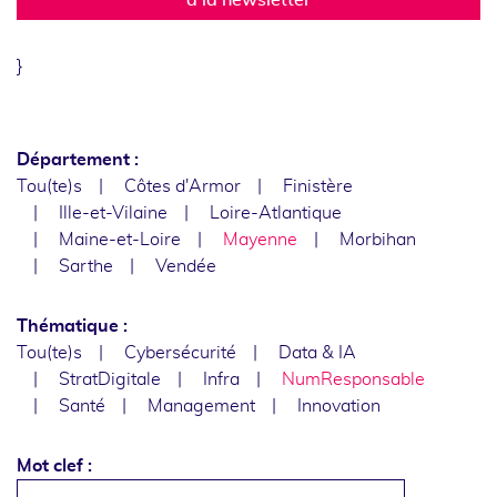
}
Département :
Tou(te)s
Côtes d'Armor
Finistère
Ille-et-Vilaine
Loire-Atlantique
Maine-et-Loire
Mayenne
Morbihan
Sarthe
Vendée
Thématique :
Tou(te)s
Cybersécurité
Data & IA
StratDigitale
Infra
NumResponsable
Santé
Management
Innovation
Mot clef :