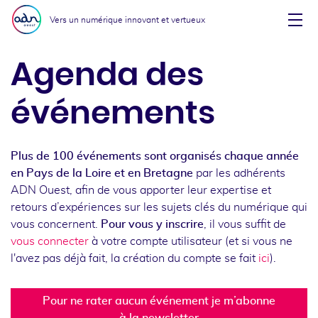
Aller au menu
Aller au contenu
Vers un numérique innovant et vertueux
Affi
Agenda des
événements
Plus de 100 événements sont organisés chaque année
en Pays de la Loire et en Bretagne
par les adhérents
ADN Ouest, afin de vous apporter leur expertise et
retours d’expériences sur les sujets clés du numérique qui
vous concernent.
Pour vous y inscrire
, il vous suffit de
vous connecter
à votre compte utilisateur (et si vous ne
l'avez pas déjà fait, la création du compte se fait
ici
).
Pour ne rater aucun événement je m’abonne
à la newsletter