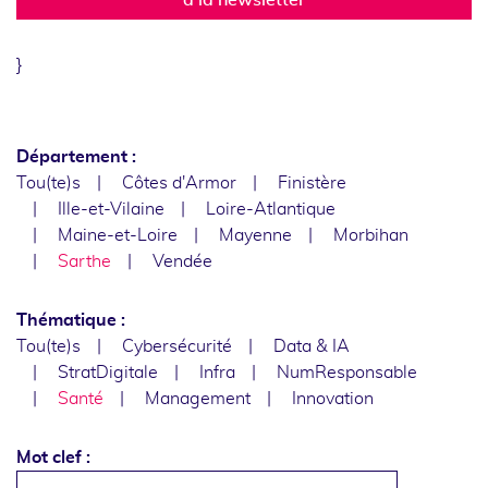
}
Département :
Tou(te)s
Côtes d'Armor
Finistère
Ille-et-Vilaine
Loire-Atlantique
Maine-et-Loire
Mayenne
Morbihan
Sarthe
Vendée
Thématique :
Tou(te)s
Cybersécurité
Data & IA
StratDigitale
Infra
NumResponsable
Santé
Management
Innovation
Mot clef :