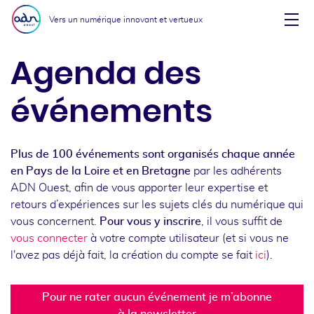
Aller au menu
Aller au contenu
Vers un numérique innovant et vertueux
Affi
Agenda des
événements
Plus de 100 événements sont organisés chaque année
en Pays de la Loire et en Bretagne
par les adhérents
ADN Ouest, afin de vous apporter leur expertise et
retours d’expériences sur les sujets clés du numérique qui
vous concernent.
Pour vous y inscrire
, il vous suffit de
vous connecter
à votre compte utilisateur (et si vous ne
l'avez pas déjà fait, la création du compte se fait
ici
).
Pour ne rater aucun événement je m’abonne
à la newsletter