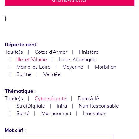
}
Département :
Tou(te)s
Côtes d'Armor
Finistère
Ille-et-Vilaine
Loire-Atlantique
Maine-et-Loire
Mayenne
Morbihan
Sarthe
Vendée
Thématique :
Tou(te)s
Cybersécurité
Data & IA
StratDigitale
Infra
NumResponsable
Santé
Management
Innovation
Mot clef :