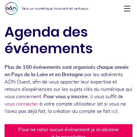
Aller au menu
Aller au contenu
Vers un numérique innovant et vertueux
Affi
Agenda des
événements
Plus de 100 événements sont organisés chaque année
en Pays de la Loire et en Bretagne
par les adhérents
ADN Ouest, afin de vous apporter leur expertise et
retours d’expériences sur les sujets clés du numérique qui
vous concernent.
Pour vous y inscrire
, il vous suffit de
vous connecter
à votre compte utilisateur (et si vous ne
l'avez pas déjà fait, la création du compte se fait
ici
).
Pour ne rater aucun événement je m’abonne
à la newsletter