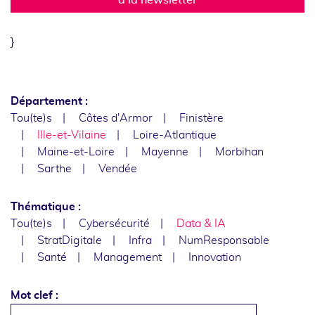
}
Département :
Tou(te)s
Côtes d'Armor
Finistère
Ille-et-Vilaine
Loire-Atlantique
Maine-et-Loire
Mayenne
Morbihan
Sarthe
Vendée
Thématique :
Tou(te)s
Cybersécurité
Data & IA
StratDigitale
Infra
NumResponsable
Santé
Management
Innovation
Mot clef :