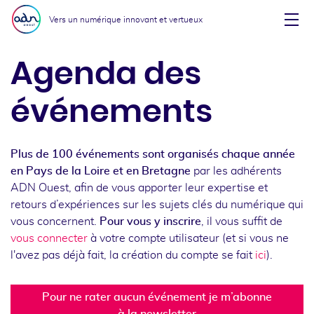
Aller au menu
Aller au contenu
Vers un numérique innovant et vertueux
Affi
Agenda des
événements
Plus de 100 événements sont organisés chaque année
en Pays de la Loire et en Bretagne
par les adhérents
ADN Ouest, afin de vous apporter leur expertise et
retours d’expériences sur les sujets clés du numérique qui
vous concernent.
Pour vous y inscrire
, il vous suffit de
vous connecter
à votre compte utilisateur (et si vous ne
l'avez pas déjà fait, la création du compte se fait
ici
).
Pour ne rater aucun événement je m’abonne
à la newsletter