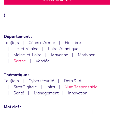
}
Département :
Tou(te)s
Côtes d'Armor
Finistère
Ille-et-Vilaine
Loire-Atlantique
Maine-et-Loire
Mayenne
Morbihan
Sarthe
Vendée
Thématique :
Tou(te)s
Cybersécurité
Data & IA
StratDigitale
Infra
NumResponsable
Santé
Management
Innovation
Mot clef :