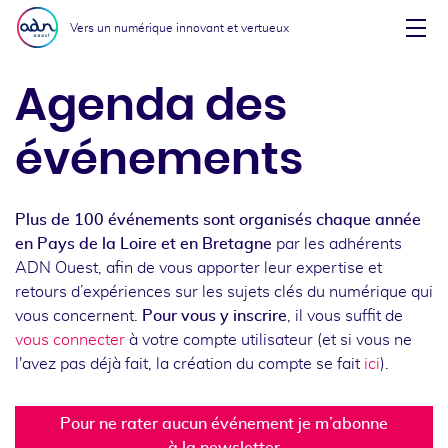
Aller au menu
Aller au contenu
Vers un numérique innovant et vertueux
Affi
Agenda des
événements
Plus de 100 événements sont organisés chaque année
en Pays de la Loire et en Bretagne
par les adhérents
ADN Ouest, afin de vous apporter leur expertise et
retours d’expériences sur les sujets clés du numérique qui
vous concernent.
Pour vous y inscrire
, il vous suffit de
vous connecter
à votre compte utilisateur (et si vous ne
l'avez pas déjà fait, la création du compte se fait
ici
).
Pour ne rater aucun événement je m’abonne
à la newsletter