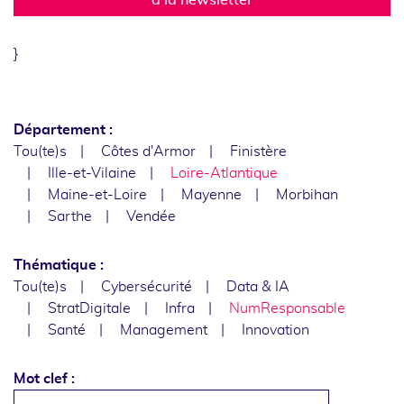
}
Département :
Tou(te)s
Côtes d'Armor
Finistère
Ille-et-Vilaine
Loire-Atlantique
Maine-et-Loire
Mayenne
Morbihan
Sarthe
Vendée
Thématique :
Tou(te)s
Cybersécurité
Data & IA
StratDigitale
Infra
NumResponsable
Santé
Management
Innovation
Mot clef :