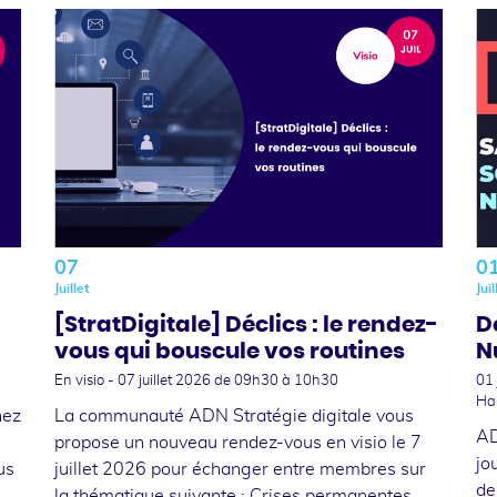
07
0
Juillet
Juil
[StratDigitale] Déclics : le rendez-
D
vous qui bouscule vos routines
N
En visio -
07 juillet 2026
de 09h30 à 10h30
01 
Hal
nez
La communauté ADN Stratégie digitale vous
AD
propose un nouveau rendez-vous en visio le 7
jo
us
juillet 2026 pour échanger entre membres sur
de
la thématique suivante : Crises permanentes,