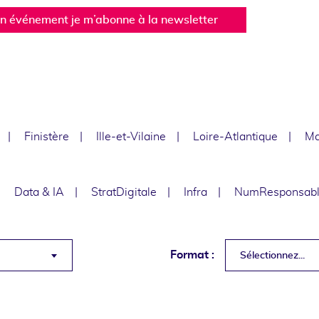
un événement je m’abonne à la newsletter
Finistère
Ille-et-Vilaine
Loire-Atlantique
Ma
Data & IA
StratDigitale
Infra
NumResponsab
Format :
Sélectionnez...