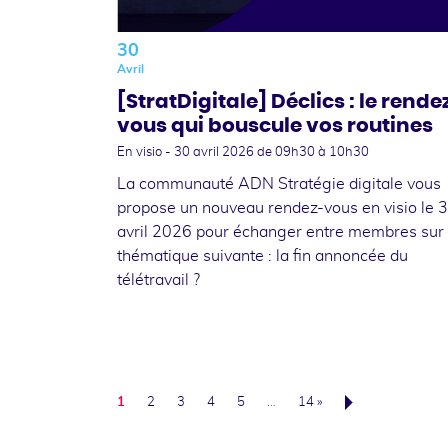
30
Avril
[StratDigitale] Déclics : le rende
vous qui bouscule vos routines
En visio -
30 avril 2026
de 09h30 à 10h30
La communauté ADN Stratégie digitale vous
propose un nouveau rendez-vous en visio le 
avril 2026 pour échanger entre membres sur 
thématique suivante : la fin annoncée du
télétravail ?
1
2
3
4
5
…
14 »