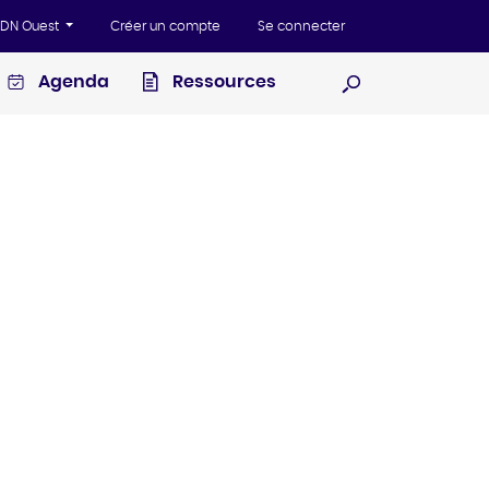
'ADN Ouest
Créer un compte
Se connecter
Agenda
Ressources
Ouvrir la recherc