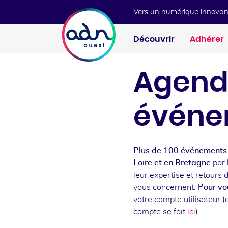
Aller au menu
Aller au contenu
Vers un numérique innovan
Découvrir
Adhérer
Agend
événe
Plus de 100 événements 
Loire et en Bretagne
par 
leur expertise et retours 
vous concernent.
Pour vou
votre compte utilisateur (e
compte se fait
ici
).