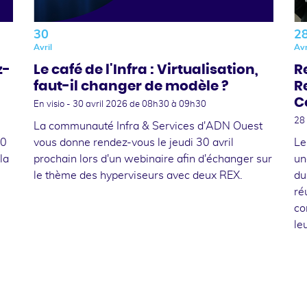
30
2
Avril
Avr
z-
Le café de l'Infra : Virtualisation,
R
faut-il changer de modèle ?
R
C
En visio -
30 avril 2026
de 08h30 à 09h30
28
La communauté Infra & Services d'ADN Ouest
30
vous donne rendez-vous le jeudi 30 avril
Le
la
prochain lors d'un webinaire afin d'échanger sur
un
le thème des hyperviseurs avec deux REX.
du
ré
co
le
Suivant