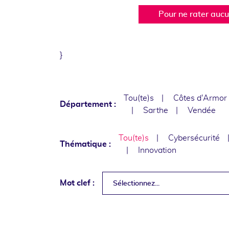
Pour ne rater auc
}
Tou(te)s
Côtes d'Armor
Département :
Sarthe
Vendée
Tou(te)s
Cybersécurité
Thématique :
Innovation
Mot clef :
Sélectionnez...