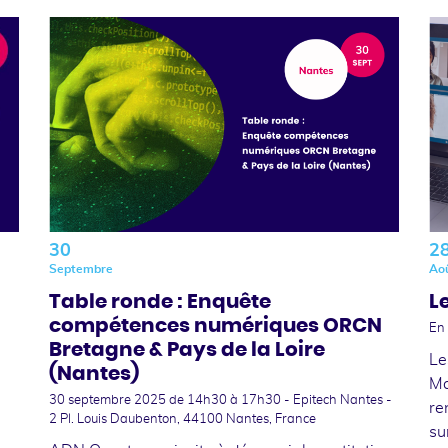
30
2
Septembre
Ao
Table ronde : Enquête
L
compétences numériques ORCN
En 
Bretagne & Pays de la Loire
Le
(Nantes)
Ma
30 septembre 2025
de 14h30 à 17h30 - Epitech Nantes -
re
2 Pl. Louis Daubenton, 44100 Nantes, France
su