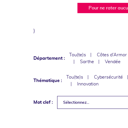
Pour ne rater auc
}
Tou(te)s
Côtes d'Armor
Département :
Sarthe
Vendée
Tou(te)s
Cybersécurité
Thématique :
Innovation
Mot clef :
Sélectionnez...