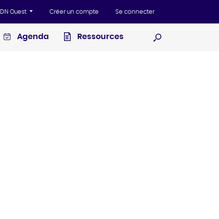
'ADN Ouest
Créer un compte
Se connecter
Agenda
Ressources
Ouvrir la recherc