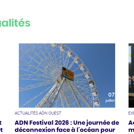
alités
0
07
t
juillet
ACTUALITÉS ADN OUEST
EX
t
ADN Festival 2026 : Une journée de
A
t
déconnexion face à l'océan pour
m