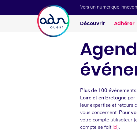
Aller au menu
Aller au contenu
Vers un numérique innovan
Découvrir
Adhérer
Agend
événe
Plus de 100 événements 
Loire et en Bretagne
par 
leur expertise et retours 
vous concernent.
Pour vou
votre compte utilisateur (e
compte se fait
ici
).