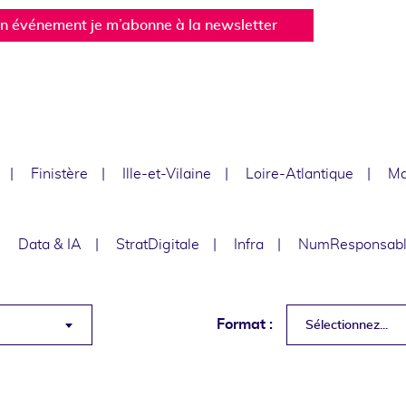
un événement je m’abonne à la newsletter
Finistère
Ille-et-Vilaine
Loire-Atlantique
Ma
Data & IA
StratDigitale
Infra
NumResponsab
Format :
Sélectionnez...