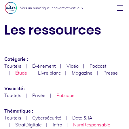
Aller au menu
Aller au contenu
Vers un numérique innovant et vertueux
Affi
Les ressources
Catégorie :
Tou(te)s
Événement
Vidéo
Podcast
Étude
Livre blanc
Magazine
Presse
Visibilité :
Tou(te)s
Privée
Publique
Thématique :
Tou(te)s
Cybersécurité
Data & IA
StratDigitale
Infra
NumResponsable