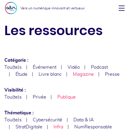
Aller au menu
Aller au contenu
Vers un numérique innovant et vertueux
Affi
Les ressources
Catégorie :
Tou(te)s
Événement
Vidéo
Podcast
Étude
Livre blanc
Magazine
Presse
Visibilité :
Tou(te)s
Privée
Publique
Thématique :
Tou(te)s
Cybersécurité
Data & IA
StratDigitale
Infra
NumResponsable