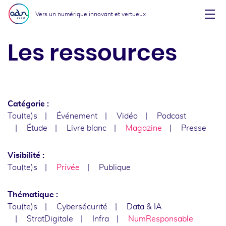
Aller au menu
Aller au contenu
Vers un numérique innovant et vertueux
Affi
Les ressources
Catégorie :
Tou(te)s
Événement
Vidéo
Podcast
Étude
Livre blanc
Magazine
Presse
Visibilité :
Tou(te)s
Privée
Publique
Thématique :
Tou(te)s
Cybersécurité
Data & IA
StratDigitale
Infra
NumResponsable