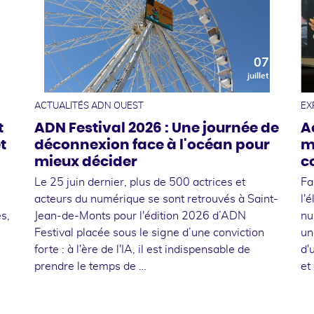
0
07
t
juillet
ACTUALITÉS ADN OUEST
EX
t
ADN Festival 2026 : Une journée de
A
t
déconnexion face à l'océan pour
m
mieux décider
c
Le 25 juin dernier, plus de 500 actrices et
Fa
acteurs du numérique se sont retrouvés à Saint-
l'
s,
Jean-de-Monts pour l'édition 2026 d’ADN
nu
Festival placée sous le signe d’une conviction
un
forte : à l'ère de l'IA, il est indispensable de
d'
prendre le temps de …
et