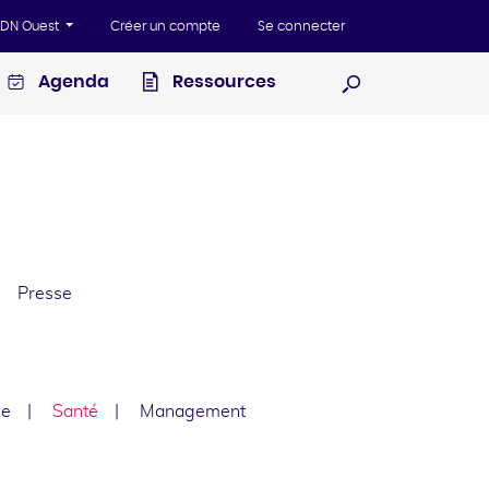
'ADN Ouest
Créer un compte
Se connecter
Agenda
Ressources
Ouvrir la recherc
Presse
le
Santé
Management