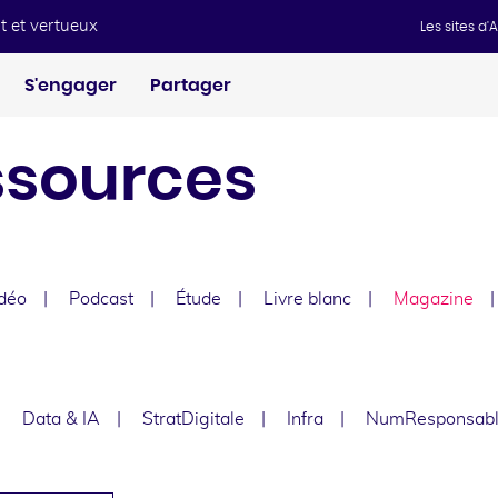
t et vertueux
Les sites d
S'engager
Partager
ssources
déo
Podcast
Étude
Livre blanc
Magazine
e
Data & IA
StratDigitale
Infra
NumResponsab