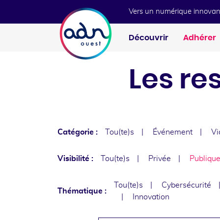
Aller au menu
Aller au contenu
Vers un numérique innovan
Découvrir
Adhérer
Les re
Catégorie :
Tou(te)s
Événement
Vi
Visibilité :
Tou(te)s
Privée
Publiqu
Tou(te)s
Cybersécurité
Thématique :
Innovation