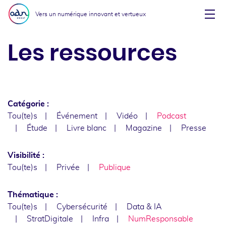
Aller au menu
Aller au contenu
Vers un numérique innovant et vertueux
Affi
Les ressources
Catégorie :
Tou(te)s
Événement
Vidéo
Podcast
Étude
Livre blanc
Magazine
Presse
Visibilité :
Tou(te)s
Privée
Publique
Thématique :
Tou(te)s
Cybersécurité
Data & IA
StratDigitale
Infra
NumResponsable