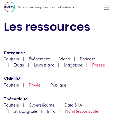
Aller au menu
Aller au contenu
Vers un numérique innovant et vertueux
Affi
Les ressources
Catégorie :
Tou(te)s
Événement
Vidéo
Podcast
Étude
Livre blanc
Magazine
Presse
Visibilité :
Tou(te)s
Privée
Publique
Thématique :
Tou(te)s
Cybersécurité
Data & IA
StratDigitale
Infra
NumResponsable