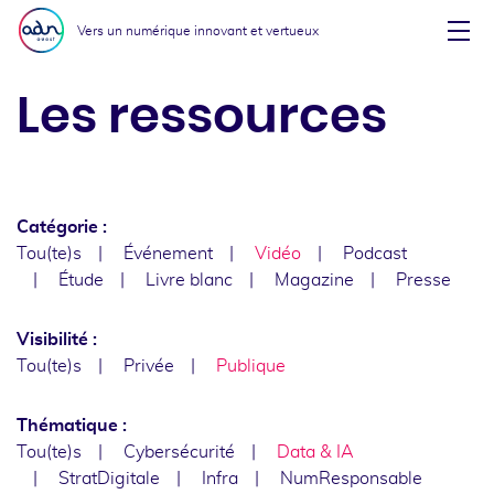
Aller au menu
Aller au contenu
Vers un numérique innovant et vertueux
Affi
Les ressources
Catégorie :
Tou(te)s
Événement
Vidéo
Podcast
Étude
Livre blanc
Magazine
Presse
Visibilité :
Tou(te)s
Privée
Publique
Thématique :
Tou(te)s
Cybersécurité
Data & IA
StratDigitale
Infra
NumResponsable