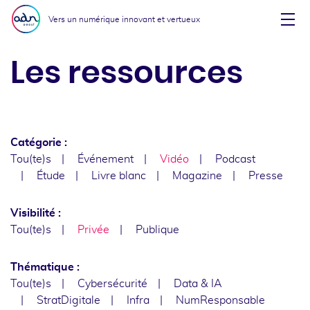
Aller au menu
Aller au contenu
Vers un numérique innovant et vertueux
Affi
Les ressources
Catégorie :
Tou(te)s
Événement
Vidéo
Podcast
Étude
Livre blanc
Magazine
Presse
Visibilité :
Tou(te)s
Privée
Publique
Thématique :
Tou(te)s
Cybersécurité
Data & IA
StratDigitale
Infra
NumResponsable