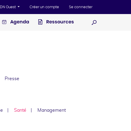
'ADN Ouest
Créer un compte
Se connecter
Agenda
Ressources
Ouvrir la recherc
Presse
le
Santé
Management