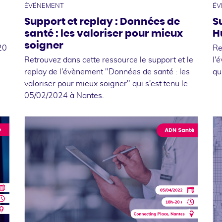
ÉVÉNEMENT
ÉV
Support et replay : Données de
S
santé : les valoriser pour mieux
H
soigner
20
Re
Retrouvez dans cette ressource le support et le
l'
replay de l'évènement "Données de santé : les
qu
valoriser pour mieux soigner" qui s'est tenu le
05/02/2024 à Nantes.
7
06
l
avril