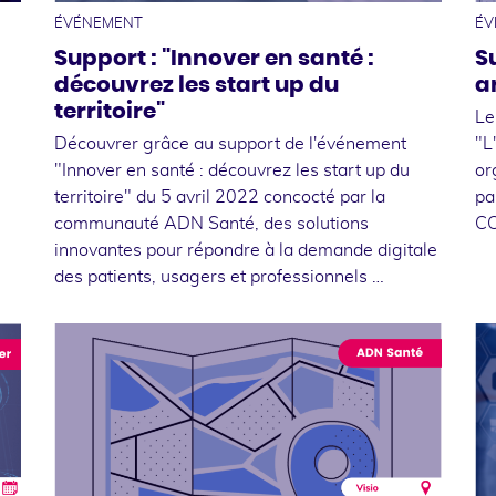
ÉVÉNEMENT
ÉV
Support : "Innover en santé :
S
découvrez les start up du
ar
territoire"
Le
Découvrer grâce au support de l'événement
"L
"Innover en santé : découvrez les start up du
or
territoire" du 5 avril 2022 concocté par la
pa
communauté ADN Santé, des solutions
CC
innovantes pour répondre à la demande digitale
des patients, usagers et professionnels …