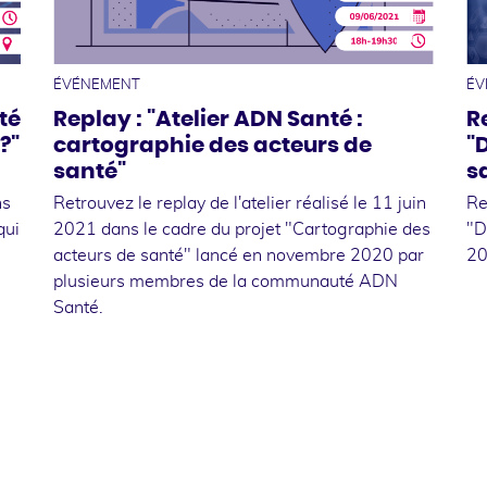
7
11
e
juin
ÉVÉNEMENT
ÉV
té
Replay : "Atelier ADN Santé :
R
?"
cartographie des acteurs de
"D
santé"
s
ns
Retrouvez le replay de l'atelier réalisé le 11 juin
Re
qui
2021 dans le cadre du projet "Cartographie des
"D
acteurs de santé" lancé en novembre 2020 par
20
plusieurs membres de la communauté ADN
Santé.