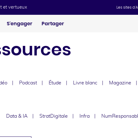
t et vertueux
Les sites d
S'engager
Partager
ssources
déo
Podcast
Étude
Livre blanc
Magazine
e
Data & IA
StratDigitale
Infra
NumResponsab