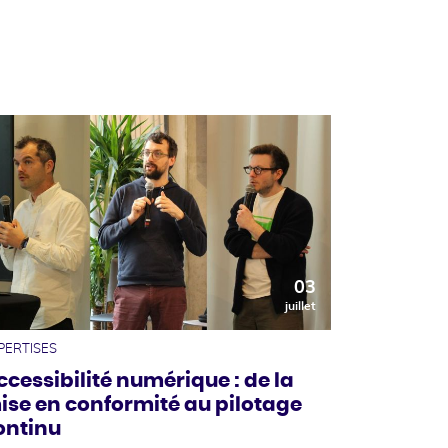
03
juillet
PERTISES
ccessibilité numérique : de la
ise en conformité au pilotage
ontinu