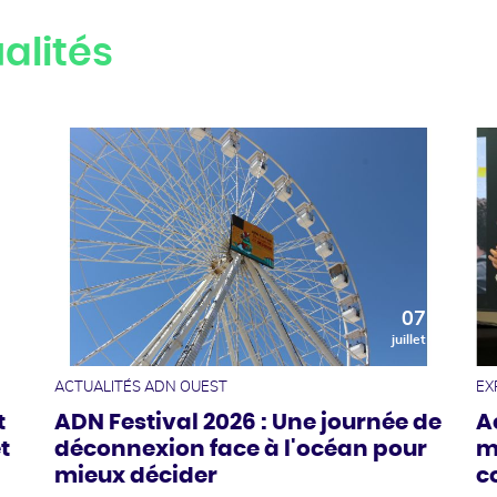
alités
0
07
t
juillet
ACTUALITÉS ADN OUEST
EX
t
ADN Festival 2026 : Une journée de
A
t
déconnexion face à l'océan pour
m
mieux décider
c