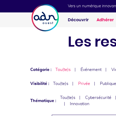
Aller au menu
Aller au contenu
Vers un numérique innovan
Découvrir
Adhérer
Les re
Catégorie :
Tou(te)s
Événement
Vi
Visibilité :
Tou(te)s
Privée
Publiqu
Tou(te)s
Cybersécurité
Thématique :
Innovation