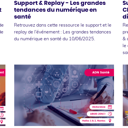
Support & Replay - Les grandes
S
t
tendances du numérique en
C
santé
d
de
Retrouvez dans cette ressource le support et le
Re
de
replay de l'événement : Les grandes tendances
pr
du numérique en santé du 10/06/2025.
& 
le
sa
5
06
n
février