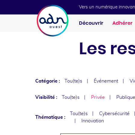
Aller au menu
Aller au contenu
Vers un numérique innovan
Découvrir
Adhérer
Les re
Catégorie :
Tou(te)s
Événement
Vi
Visibilité :
Tou(te)s
Privée
Publiqu
Tou(te)s
Cybersécurité
Thématique :
Innovation