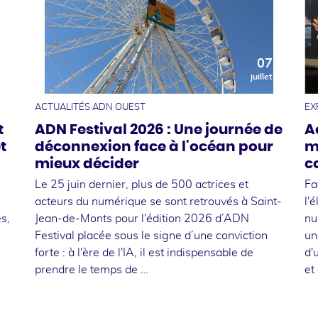
0
07
t
juillet
ACTUALITÉS ADN OUEST
EX
t
ADN Festival 2026 : Une journée de
A
t
déconnexion face à l'océan pour
m
mieux décider
c
Le 25 juin dernier, plus de 500 actrices et
Fa
acteurs du numérique se sont retrouvés à Saint-
l'
s,
Jean-de-Monts pour l'édition 2026 d’ADN
nu
Festival placée sous le signe d’une conviction
un
forte : à l'ère de l'IA, il est indispensable de
d'
prendre le temps de …
et