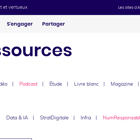
t et vertueux
Les sites d
S'engager
Partager
ssources
déo
Podcast
Étude
Livre blanc
Magazine
e
Data & IA
StratDigitale
Infra
NumResponsab