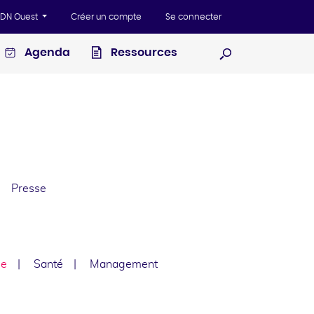
'ADN Ouest
Créer un compte
Se connecter
Agenda
Ressources
Ouvrir la recherc
Presse
le
Santé
Management