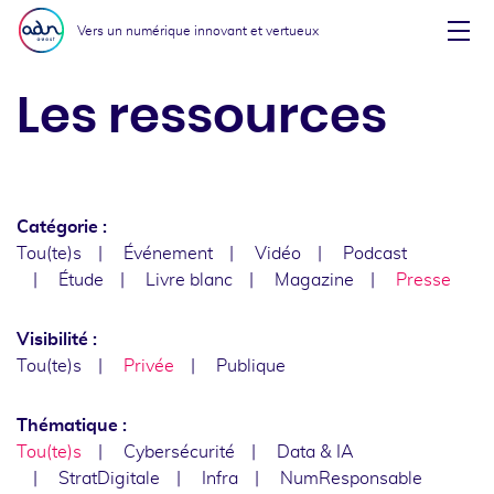
Aller au menu
Aller au contenu
Vers un numérique innovant et vertueux
Affi
Les ressources
Catégorie :
Tou(te)s
Événement
Vidéo
Podcast
Étude
Livre blanc
Magazine
Presse
Visibilité :
Tou(te)s
Privée
Publique
Thématique :
Tou(te)s
Cybersécurité
Data & IA
StratDigitale
Infra
NumResponsable