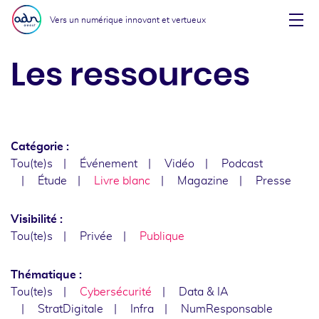
Aller au menu
Aller au contenu
Vers un numérique innovant et vertueux
Affi
Les ressources
Catégorie :
Tou(te)s
Événement
Vidéo
Podcast
Étude
Livre blanc
Magazine
Presse
Visibilité :
Tou(te)s
Privée
Publique
Thématique :
Tou(te)s
Cybersécurité
Data & IA
StratDigitale
Infra
NumResponsable