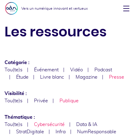
Aller au menu
Aller au contenu
Vers un numérique innovant et vertueux
Affi
Les ressources
Catégorie :
Tou(te)s
Événement
Vidéo
Podcast
Étude
Livre blanc
Magazine
Presse
Visibilité :
Tou(te)s
Privée
Publique
Thématique :
Tou(te)s
Cybersécurité
Data & IA
StratDigitale
Infra
NumResponsable