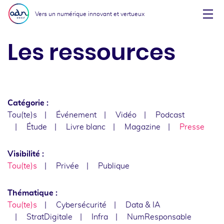
Aller au menu
Aller au contenu
Vers un numérique innovant et vertueux
Affi
Les ressources
Catégorie :
Tou(te)s
Événement
Vidéo
Podcast
Étude
Livre blanc
Magazine
Presse
Visibilité :
Tou(te)s
Privée
Publique
Thématique :
Tou(te)s
Cybersécurité
Data & IA
StratDigitale
Infra
NumResponsable