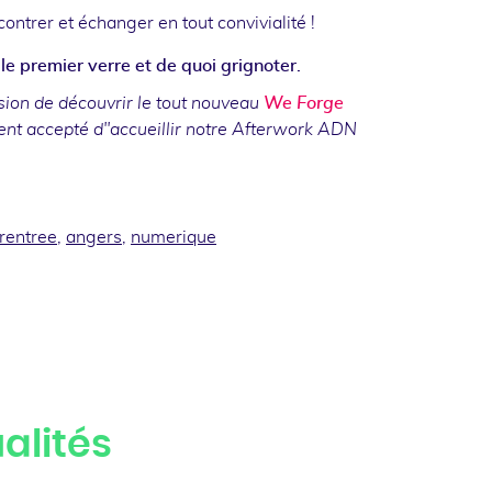
contrer et échanger en tout convivialité !
 le premier verre et de quoi grignoter.
sion de découvrir le tout nouveau
We Forge
nt accepté d''accueillir notre Afterwork ADN
rentree
,
angers
,
numerique
ook
inkedin
alités