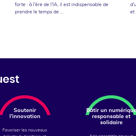
forte : à l'ère de l'IA, il est indispensable de
d'
prendre le temps de …
et
uest
Soutenir
Bâtir un numériqu
l'innovation
responsable et
solidaire
Favoriser les nouveaux