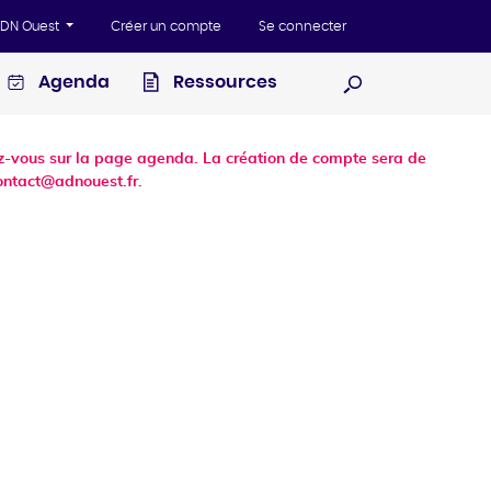
'ADN Ouest
Créer un compte
Se connecter
Agenda
Ressources
Ouvrir la recherc
dez-vous sur la page agenda. La création de compte sera de
ontact@adnouest.fr.