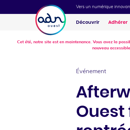
Aller au menu
Aller au contenu
Vers un numérique innovan
Découvrir
Adhérer
Cet été, notre site est en maintenance. Vous avez la poss
nouveau accessible
Événement
After
Ouest 