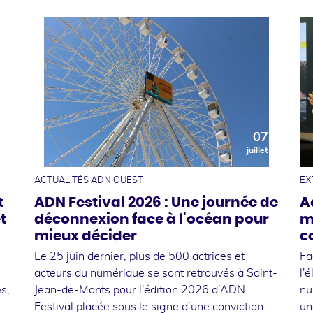
0
07
t
juillet
ACTUALITÉS ADN OUEST
EX
t
ADN Festival 2026 : Une journée de
A
t
déconnexion face à l'océan pour
m
mieux décider
c
Le 25 juin dernier, plus de 500 actrices et
Fa
acteurs du numérique se sont retrouvés à Saint-
l'
s,
Jean-de-Monts pour l'édition 2026 d’ADN
nu
Festival placée sous le signe d’une conviction
un