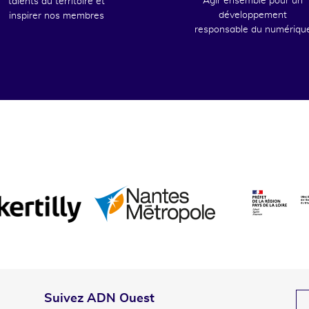
Agir ensemble pour un
talents du territoire et
développement
inspirer nos membres
responsable du numériqu
Suivez ADN Ouest