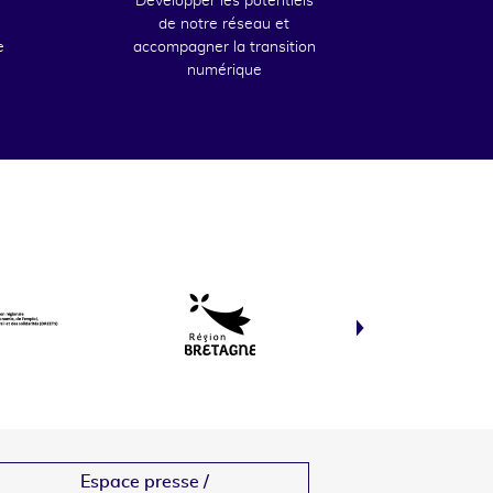
Développer les potentiels
de notre réseau et
e
accompagner la transition
numérique
Espace presse /