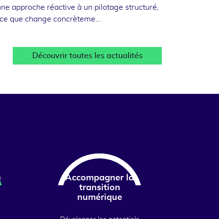
une approche réactive à un pilotage structuré,
 ce que change concrèteme…
Découvrir toutes les actualités
e
Accompagner la
transition
numérique