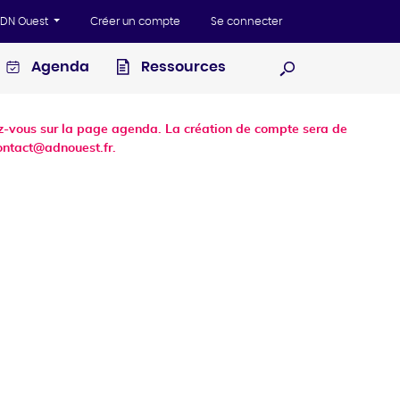
'ADN Ouest
Créer un compte
Se connecter
Agenda
Ressources
Ouvrir la recherc
dez-vous sur la page agenda. La création de compte sera de
ontact@adnouest.fr.