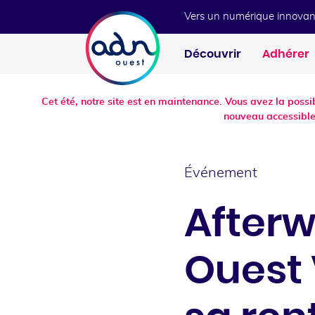
Aller au menu
Aller au contenu
Vers un numérique innovan
Découvrir
Adhérer
Cet été, notre site est en maintenance. Vous avez la poss
nouveau accessible
Événement
After
Ouest 