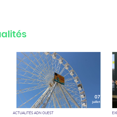
alités
0
07
t
juillet
ACTUALITÉS ADN OUEST
EX