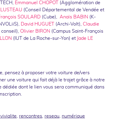
VTECH,
Emmanuel CHOPOT
(Agglomération de
k LUSTEAU
(Conseil Départemental de Vendée et
François SOULARD
(Cube),
Anaïs BABIN
(K-
NVOLiiS),
David HUGUET
(Archi-Volt),
Claudie
conseil),
Olivier BIRON
(Campus Saint-François
ILLON
(IUT de La Roche-sur-Yon) et
Jade LE
e, pensez à proposer votre voiture de/vers
r une voiture qui fait déjà le trajet grâce à notre
e dédiée dont le lien vous sera communiqué dans
nscription.
vivialite
,
rencontres
,
reseau
,
numérique
ook
inkedin