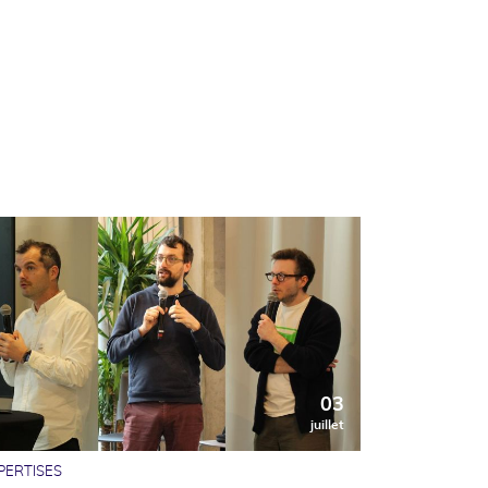
03
juillet
PERTISES