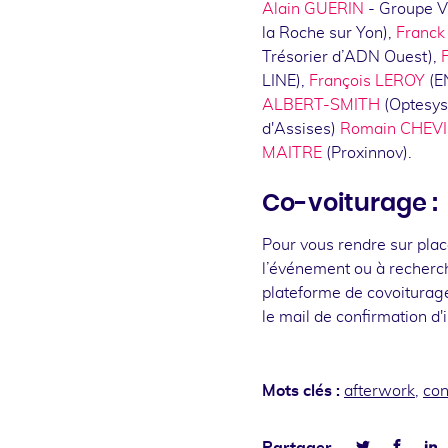
Alain GUERIN
- Groupe 
la Roche sur Yon),
Franc
Trésorier d’ADN Ouest),
LINE),
François LEROY
(E
ALBERT-SMITH
(Optesys 
d'Assises)
Romain CHEV
MAITRE
(Proxinnov).
Co-voiturage :
Pour vous rendre sur plac
l’événement ou à recherche
plateforme de covoiturag
le mail de confirmation d'i
Mots clés :
afterwork
,
con
Faceb
L