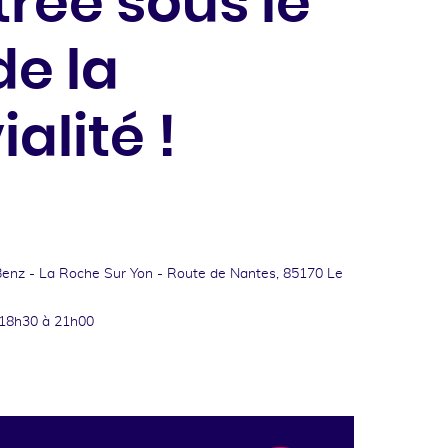
trée sous le
de la
alité !
nz - La Roche Sur Yon -
Route de Nantes, 85170 Le
18h30 à 21h00
ok
kedin