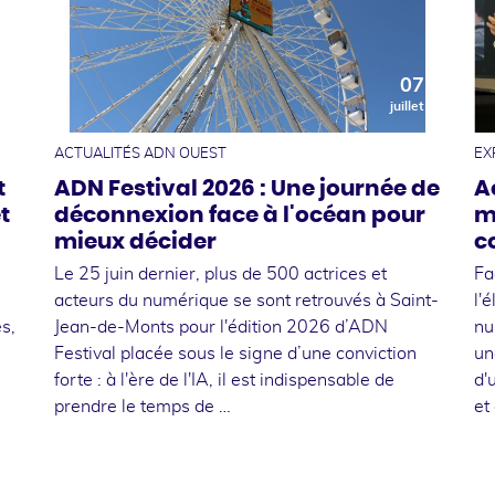
0
07
t
juillet
ACTUALITÉS ADN OUEST
EX
t
ADN Festival 2026 : Une journée de
A
t
déconnexion face à l'océan pour
m
mieux décider
c
Le 25 juin dernier, plus de 500 actrices et
Fa
acteurs du numérique se sont retrouvés à Saint-
l'
s,
Jean-de-Monts pour l'édition 2026 d’ADN
nu
Festival placée sous le signe d’une conviction
un
forte : à l'ère de l'IA, il est indispensable de
d'
prendre le temps de …
et