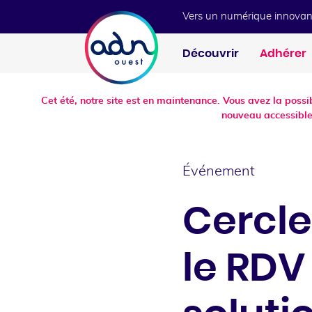
Aller au menu
Aller au contenu
Vers un numérique innovan
Découvrir
Adhérer
Cet été, notre site est en maintenance. Vous avez la poss
nouveau accessible
Événement
Cercle
le RDV