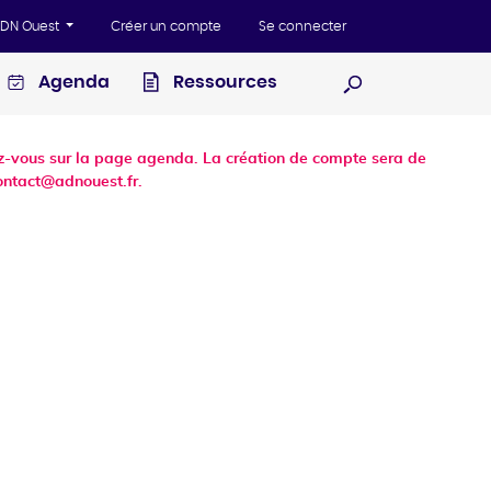
'ADN Ouest
Créer un compte
Se connecter
Agenda
Ressources
Ouvrir la recherc
dez-vous sur la page agenda. La création de compte sera de
ontact@adnouest.fr.