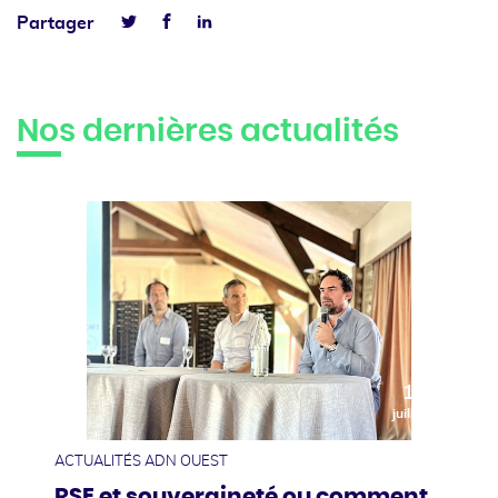
Facebook
Linkedin
Partager
Twitter
Nos dernières actualités
10
juillet
ACTUALITÉS ADN OUEST
RSE et souveraineté ou comment