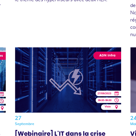
r
de
Na
ré
co
nu
27
2
Septembre
Ma
s
[Webinaire] L'IT dans la crise
V