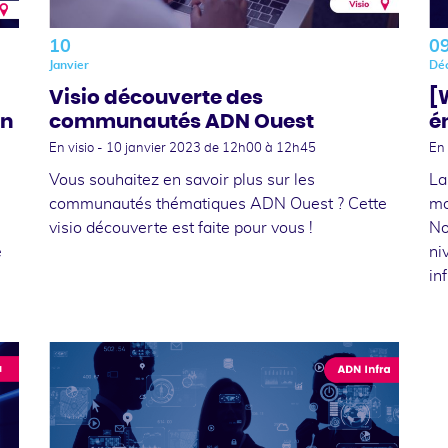
10
0
Janvier
Dé
Visio découverte des
[W
an
communautés ADN Ouest
é
En visio -
10 janvier 2023
de 12h00 à 12h45
En 
Vous souhaitez en savoir plus sur les
La
communautés thématiques ADN Ouest ? Cette
mo
visio découverte est faite pour vous !
No
é
ni
in