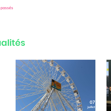
 passés
alités
0
07
t
juillet