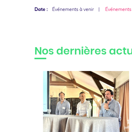
Date :
Événements à venir
Événements
Nos dernières actu
1
juille