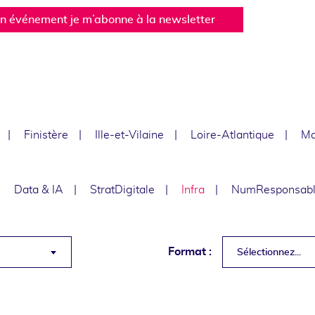
un événement je m’abonne à la newsletter
Finistère
Ille-et-Vilaine
Loire-Atlantique
Ma
Data & IA
StratDigitale
Infra
NumResponsab
Format :
Sélectionnez...