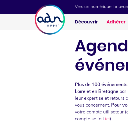
Aller au menu
Aller au contenu
Vers un numérique innovan
Découvrir
Adhérer
Agend
événe
Plus de 100 événements 
Loire et en Bretagne
par 
leur expertise et retours 
vous concernent.
Pour vou
votre compte utilisateur (e
compte se fait
ici
).