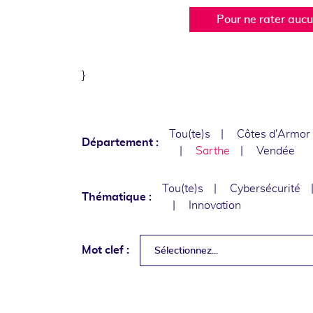
Pour ne rater auc
}
Tou(te)s
Côtes d'Armor
Département :
Sarthe
Vendée
Tou(te)s
Cybersécurité
Thématique :
Innovation
Mot clef :
Sélectionnez...