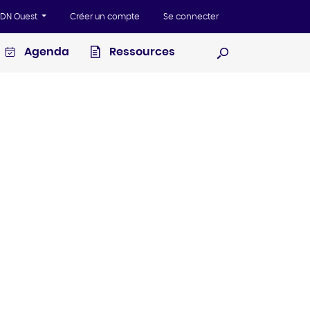
'ADN Ouest
Créer un compte
Se connecter
Agenda
Ressources
Ouvrir la recherc