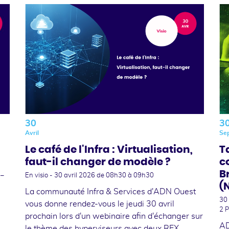
30
3
Avril
Se
Le café de l'Infra : Virtualisation,
T
faut-il changer de modèle ?
c
B
 –
En visio -
30 avril 2026
de 08h30 à 09h30
(
La communauté Infra & Services d'ADN Ouest
30
vous donne rendez-vous le jeudi 30 avril
2 P
prochain lors d'un webinaire afin d'échanger sur
AD
le thème des hyperviseurs avec deux REX.