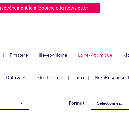
un événement je m’abonne à la newsletter
Finistère
Ille-et-Vilaine
Loire-Atlantique
Ma
Data & IA
StratDigitale
Infra
NumResponsab
Format :
Sélectionnez...