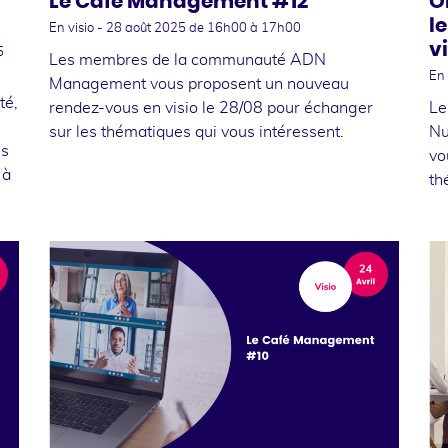
Le Café Management #12
O
l
En visio -
28 août 2025
de 16h00 à 17h00
v
5
Les membres de la communauté ADN
En 
Management vous proposent un nouveau
té,
rendez-vous en visio le 28/08 pour échanger
Le
sur les thématiques qui vous intéressent.
Nu
ns
vo
 à
th