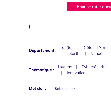
Pour ne rater auc
}
Tou(te)s
Côtes d'Armor
Département :
Sarthe
Vendée
Tou(te)s
Cybersécurité
Thématique :
Innovation
Mot clef :
Sélectionnez...