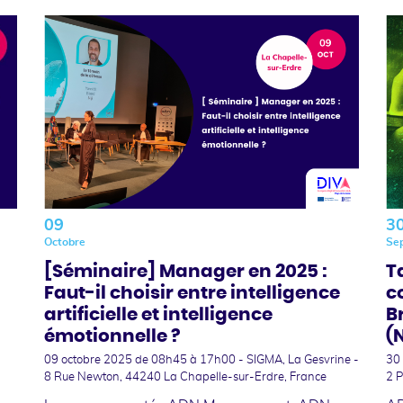
09
3
Octobre
Se
[Séminaire] Manager en 2025 :
T
Faut-il choisir entre intelligence
c
artificielle et intelligence
B
émotionnelle ?
(
09 octobre 2025
de 08h45 à 17h00 - SIGMA, La Gesvrine -
30
8 Rue Newton, 44240 La Chapelle-sur-Erdre, France
2 P