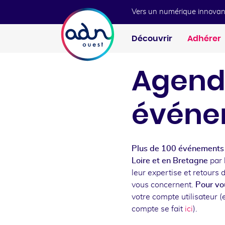
Aller au menu
Aller au contenu
Vers un numérique innovan
Découvrir
Adhérer
Agend
événe
Plus de 100 événements 
Loire et en Bretagne
par 
leur expertise et retours 
vous concernent.
Pour vou
votre compte utilisateur (e
compte se fait
ici
).