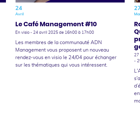
24
2
Avril
Ma
Le Café Management #10
R
Q
En visio -
24 avril 2025
de 16h00 à 17h00
p
Les membres de la communauté ADN
g
Management vous proposent un nouveau
27
rendez-vous en visio le 24/04 pour échanger
- 2
sur les thématiques qui vous intéressent.
L'
s'
d’
en
ma