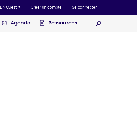
'ADN Ouest
Créer un compte
Se connecter
Agenda
Ressources
Ouvrir la recherc