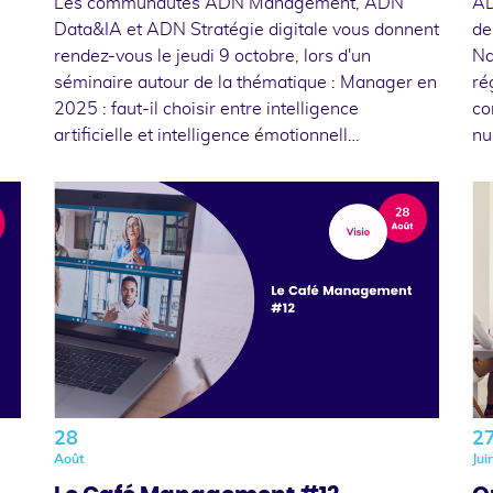
Les communautés ADN Management, ADN
AD
Data&IA et ADN Stratégie digitale vous donnent
de
rendez-vous le jeudi 9 octobre, lors d'un
Na
séminaire autour de la thématique : Manager en
ré
2025 : faut-il choisir entre intelligence
co
artificielle et intelligence émotionnell…
nu
28
2
Août
Jui