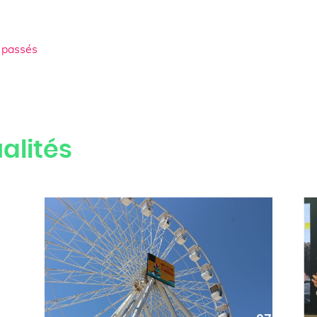
 passés
alités