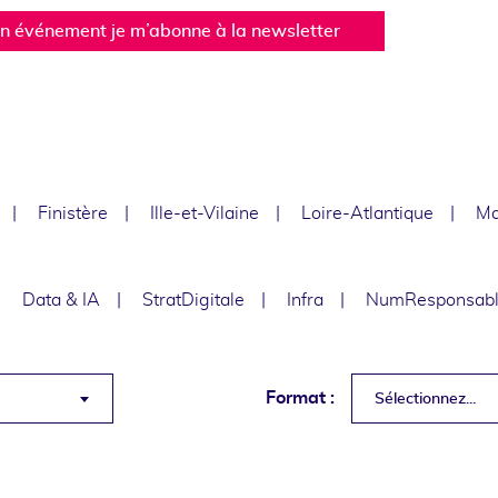
un événement je m’abonne à la newsletter
Finistère
Ille-et-Vilaine
Loire-Atlantique
Ma
Data & IA
StratDigitale
Infra
NumResponsab
Format :
Sélectionnez...