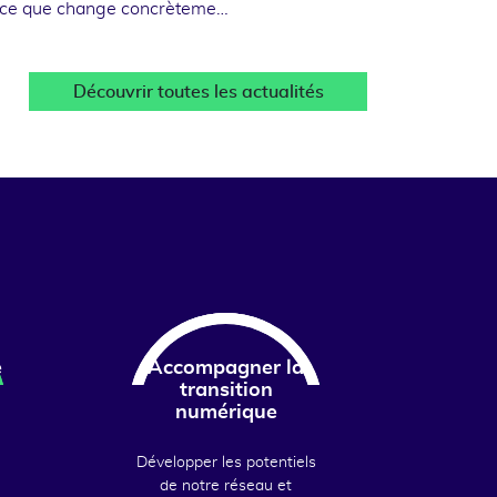
 ce que change concrèteme…
Découvrir toutes les actualités
e
Accompagner la
transition
numérique
Développer les potentiels
de notre réseau et