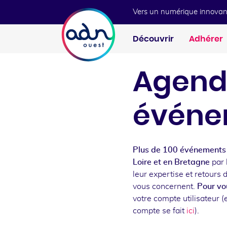
Aller au menu
Aller au contenu
Vers un numérique innovan
Découvrir
Adhérer
Agend
événe
Plus de 100 événements 
Loire et en Bretagne
par 
leur expertise et retours 
vous concernent.
Pour vou
votre compte utilisateur (e
compte se fait
ici
).