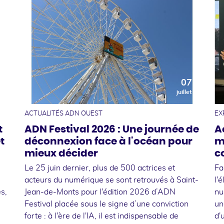
0
07
t
juillet
ACTUALITÉS ADN OUEST
EX
t
ADN Festival 2026 : Une journée de
A
t
déconnexion face à l'océan pour
m
mieux décider
c
Le 25 juin dernier, plus de 500 actrices et
Fa
acteurs du numérique se sont retrouvés à Saint-
l'
s,
Jean-de-Monts pour l'édition 2026 d’ADN
nu
Festival placée sous le signe d’une conviction
un
forte : à l'ère de l'IA, il est indispensable de
d'