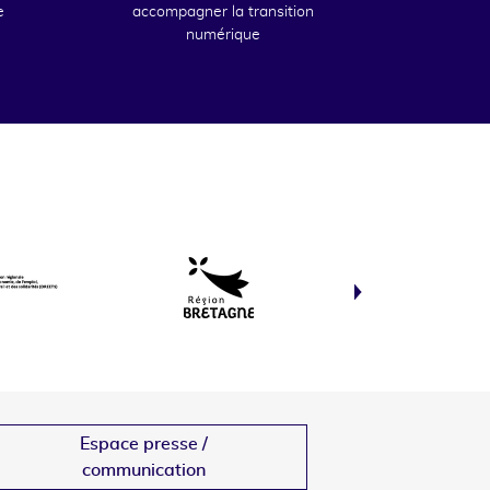
e
accompagner la transition
numérique
Espace presse /
communication