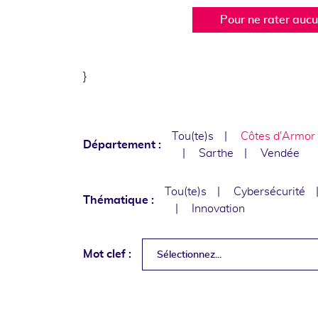
Pour ne rater auc
}
Tou(te)s
Côtes d'Armor
Département :
Sarthe
Vendée
Tou(te)s
Cybersécurité
Thématique :
Innovation
Mot clef :
Sélectionnez...