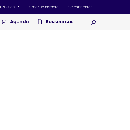
'ADN Ouest
Créer un compte
Se connecter
Agenda
Ressources
Ouvrir la recherc