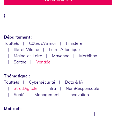
}
Département :
Tou(te)s
Côtes d'Armor
Finistère
Ille-et-Vilaine
Loire-Atlantique
Maine-et-Loire
Mayenne
Morbihan
Sarthe
Vendée
Thématique :
Tou(te)s
Cybersécurité
Data & IA
StratDigitale
Infra
NumResponsable
Santé
Management
Innovation
Mot clef :