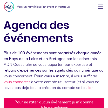
Aller au menu
Aller au contenu
Vers un numérique innovant et vertueux
Affi
Agenda des
événements
Plus de 100 événements sont organisés chaque année
en Pays de la Loire et en Bretagne
par les adhérents
ADN Ouest, afin de vous apporter leur expertise et
retours d’expériences sur les sujets clés du numérique qui
vous concernent.
Pour vous y inscrire
, il vous suffit de
vous connecter
à votre compte utilisateur (et si vous ne
l'avez pas déjà fait, la création du compte se fait
ici
).
Pour ne rater aucun événement je m’abonne
à la newsletter