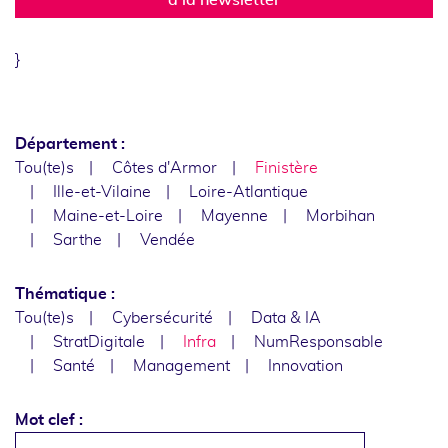
}
Département :
Tou(te)s
Côtes d'Armor
Finistère
Ille-et-Vilaine
Loire-Atlantique
Maine-et-Loire
Mayenne
Morbihan
Sarthe
Vendée
Thématique :
Tou(te)s
Cybersécurité
Data & IA
StratDigitale
Infra
NumResponsable
Santé
Management
Innovation
Mot clef :