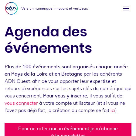
Aller au menu
Aller au contenu
Vers un numérique innovant et vertueux
Affi
Agenda des
événements
Plus de 100 événements sont organisés chaque année
en Pays de la Loire et en Bretagne
par les adhérents
ADN Ouest, afin de vous apporter leur expertise et
retours d’expériences sur les sujets clés du numérique qui
vous concernent.
Pour vous y inscrire
, il vous suffit de
vous connecter
à votre compte utilisateur (et si vous ne
l'avez pas déjà fait, la création du compte se fait
ici
).
Pour ne rater aucun événement je m’abonne
à la newsletter