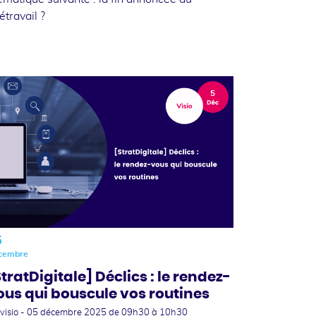
létravail ?
5
cembre
StratDigitale] Déclics : le rendez-
ous qui bouscule vos routines
visio -
05 décembre 2025
de 09h30 à 10h30