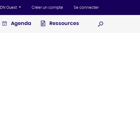
'ADN Ouest
Créer un compte
Se connecter
Agenda
Ressources
Ouvrir la recherc