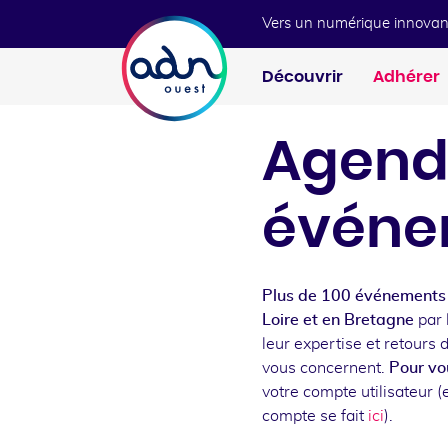
Aller au menu
Aller au contenu
Vers un numérique innovan
Découvrir
Adhérer
Agend
événe
Plus de 100 événements 
Loire et en Bretagne
par 
leur expertise et retours 
vous concernent.
Pour vou
votre compte utilisateur (e
compte se fait
ici
).