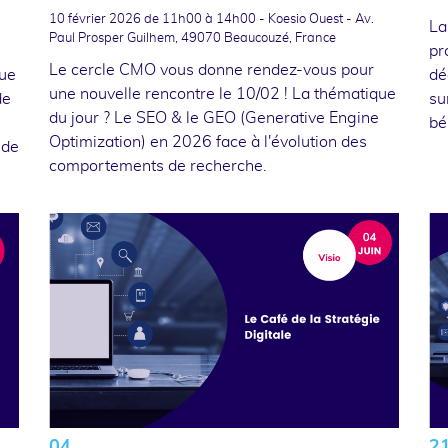
10 février 2026
de 11h00 à 14h00 - Koesio Ouest - Av.
La
Paul Prosper Guilhem, 49070 Beaucouzé, France
pr
Le cercle CMO vous donne rendez-vous pour
que
dé
une nouvelle rencontre le 10/02 ! La thématique
de
su
du jour ? Le SEO & le GEO (Generative Engine
bé
Optimization) en 2026 face à l'évolution des
 de
comportements de recherche.
04
2