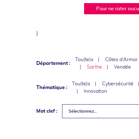
Pour ne rater auc
}
Tou(te)s
Côtes d'Armor
Département :
Sarthe
Vendée
Tou(te)s
Cybersécurité
Thématique :
Innovation
Mot clef :
Sélectionnez...