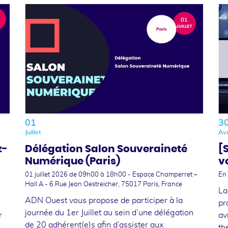
01
3
Juillet
Avr
z-
Délégation Salon Souveraineté
[
Numérique (Paris)
v
01 juillet 2026
de 09h00 à 18h00 - Espace Champerret –
En 
Hall A - 6 Rue Jean Oestreicher, 75017 Paris, France
La
ADN Ouest vous propose de participer à la
pr
journée du 1er Juillet au sein d’une délégation
r
av
de 20 adhérent(e)s afin d’assister aux
th