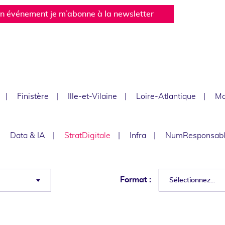
un événement je m’abonne à la newsletter
Finistère
Ille-et-Vilaine
Loire-Atlantique
Ma
Data & IA
StratDigitale
Infra
NumResponsab
Format :
Sélectionnez...