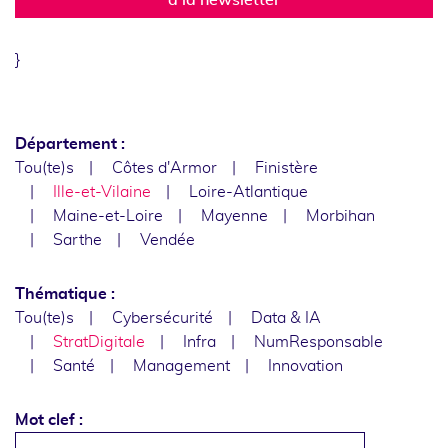
}
Département :
Tou(te)s
Côtes d'Armor
Finistère
Ille-et-Vilaine
Loire-Atlantique
Maine-et-Loire
Mayenne
Morbihan
Sarthe
Vendée
Thématique :
Tou(te)s
Cybersécurité
Data & IA
StratDigitale
Infra
NumResponsable
Santé
Management
Innovation
Mot clef :