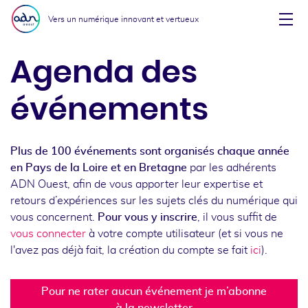
Aller au menu
Aller au contenu
Vers un numérique innovant et vertueux
Affi
Agenda des
événements
Plus de 100 événements sont organisés chaque année
en Pays de la Loire et en Bretagne
par les adhérents
ADN Ouest, afin de vous apporter leur expertise et
retours d’expériences sur les sujets clés du numérique qui
vous concernent.
Pour vous y inscrire
, il vous suffit de
vous connecter
à votre compte utilisateur (et si vous ne
l'avez pas déjà fait, la création du compte se fait
ici
).
Pour ne rater aucun événement je m’abonne
à la newsletter