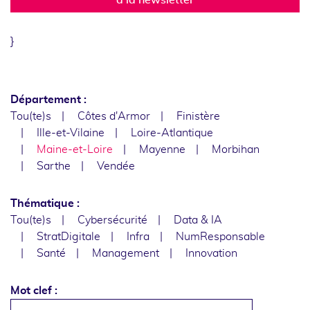
}
Département :
Tou(te)s
Côtes d'Armor
Finistère
Ille-et-Vilaine
Loire-Atlantique
Maine-et-Loire
Mayenne
Morbihan
Sarthe
Vendée
Thématique :
Tou(te)s
Cybersécurité
Data & IA
StratDigitale
Infra
NumResponsable
Santé
Management
Innovation
Mot clef :