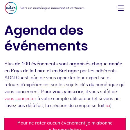
Aller au menu
Aller au contenu
Vers un numérique innovant et vertueux
Affi
Agenda des
événements
Plus de 100 événements sont organisés chaque année
en Pays de la Loire et en Bretagne
par les adhérents
ADN Ouest, afin de vous apporter leur expertise et
retours d’expériences sur les sujets clés du numérique qui
vous concernent.
Pour vous y inscrire
, il vous suffit de
vous connecter
à votre compte utilisateur (et si vous ne
l'avez pas déjà fait, la création du compte se fait
ici
).
Pour ne rater aucun événement je m’abonne
à la newsletter