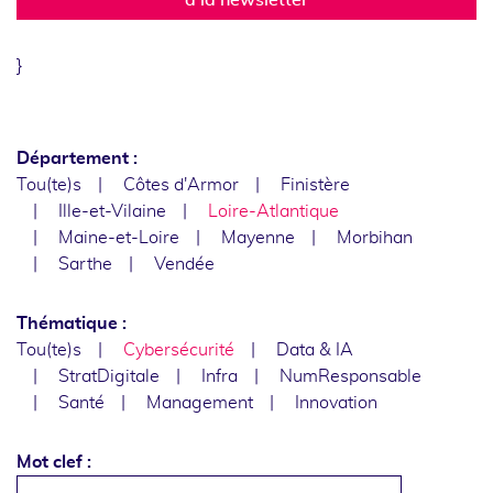
}
Département :
Tou(te)s
Côtes d'Armor
Finistère
Ille-et-Vilaine
Loire-Atlantique
Maine-et-Loire
Mayenne
Morbihan
Sarthe
Vendée
Thématique :
Tou(te)s
Cybersécurité
Data & IA
StratDigitale
Infra
NumResponsable
Santé
Management
Innovation
Mot clef :