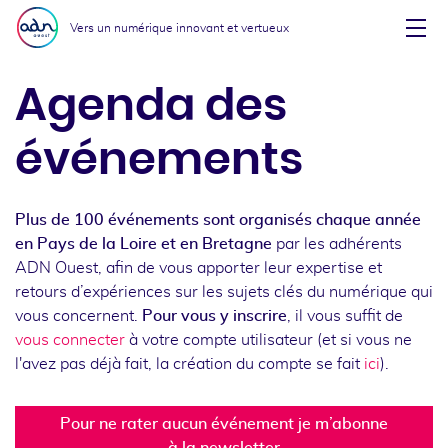
Aller au menu
Aller au contenu
Vers un numérique innovant et vertueux
Affi
Agenda des
événements
Plus de 100 événements sont organisés chaque année
en Pays de la Loire et en Bretagne
par les adhérents
ADN Ouest, afin de vous apporter leur expertise et
retours d’expériences sur les sujets clés du numérique qui
vous concernent.
Pour vous y inscrire
, il vous suffit de
vous connecter
à votre compte utilisateur (et si vous ne
l'avez pas déjà fait, la création du compte se fait
ici
).
Pour ne rater aucun événement je m’abonne
à la newsletter