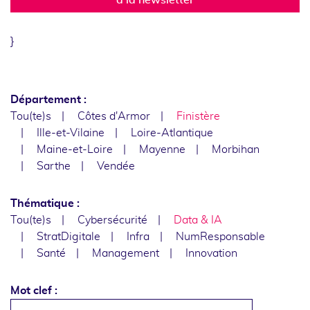
}
Département :
Tou(te)s
Côtes d'Armor
Finistère
Ille-et-Vilaine
Loire-Atlantique
Maine-et-Loire
Mayenne
Morbihan
Sarthe
Vendée
Thématique :
Tou(te)s
Cybersécurité
Data & IA
StratDigitale
Infra
NumResponsable
Santé
Management
Innovation
Mot clef :