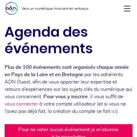
Aller au menu
Aller au contenu
Vers un numérique innovant et vertueux
Affi
Agenda des
événements
Plus de 100 événements sont organisés chaque année
en Pays de la Loire et en Bretagne
par les adhérents
ADN Ouest, afin de vous apporter leur expertise et
retours d’expériences sur les sujets clés du numérique qui
vous concernent.
Pour vous y inscrire
, il vous suffit de
vous connecter
à votre compte utilisateur (et si vous ne
l'avez pas déjà fait, la création du compte se fait
ici
).
Pour ne rater aucun événement je m’abonne
à la newsletter