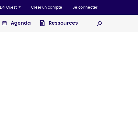
'ADN Ouest
Créer un compte
Se connecter
Agenda
Ressources
Ouvrir la recherc