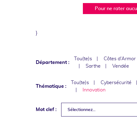
Pour ne rater auc
}
Tou(te)s
Côtes d'Armor
Département :
Sarthe
Vendée
Tou(te)s
Cybersécurité
Thématique :
Innovation
Mot clef :
Sélectionnez...