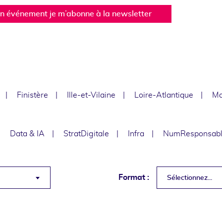
un événement je m’abonne à la newsletter
Finistère
Ille-et-Vilaine
Loire-Atlantique
Ma
Data & IA
StratDigitale
Infra
NumResponsab
Format :
Sélectionnez...