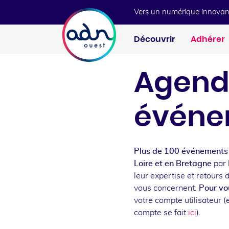
Aller au menu
Aller au contenu
Vers un numérique innovan
Découvrir
Adhérer
Agend
événe
Plus de 100 événements 
Loire et en Bretagne
par 
leur expertise et retours 
vous concernent.
Pour vou
votre compte utilisateur (e
compte se fait
ici
).