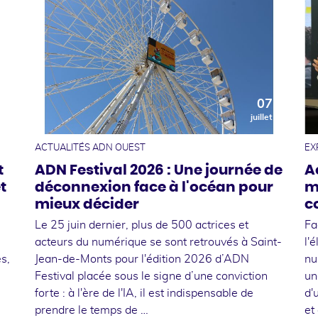
0
07
t
juillet
ACTUALITÉS ADN OUEST
EX
t
ADN Festival 2026 : Une journée de
A
t
déconnexion face à l'océan pour
m
mieux décider
c
Le 25 juin dernier, plus de 500 actrices et
Fa
acteurs du numérique se sont retrouvés à Saint-
l'
s,
Jean-de-Monts pour l'édition 2026 d’ADN
nu
Festival placée sous le signe d’une conviction
un
forte : à l'ère de l'IA, il est indispensable de
d'
prendre le temps de …
et