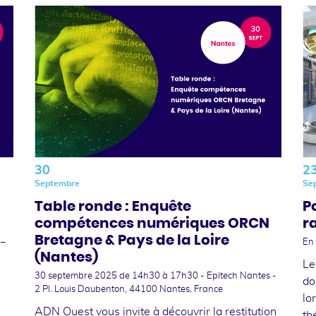
30
2
Septembre
Se
Table ronde : Enquête
P
compétences numériques ORCN
r
Bretagne & Pays de la Loire
 –
En 
(Nantes)
Le
30 septembre 2025
de 14h30 à 17h30 - Epitech Nantes -
do
2 Pl. Louis Daubenton, 44100 Nantes, France
lo
ADN Ouest vous invite à découvrir la restitution
th