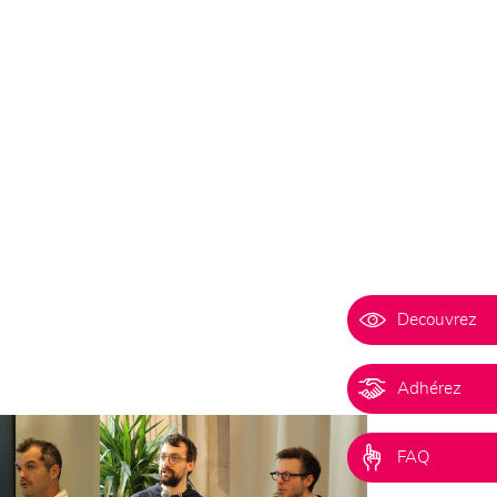
Decouvrez
Adhérez
FAQ