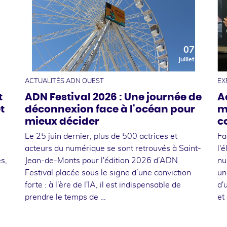
0
07
t
juillet
ACTUALITÉS ADN OUEST
EX
t
ADN Festival 2026 : Une journée de
A
t
déconnexion face à l'océan pour
m
mieux décider
c
Le 25 juin dernier, plus de 500 actrices et
Fa
acteurs du numérique se sont retrouvés à Saint-
l'
s,
Jean-de-Monts pour l'édition 2026 d’ADN
nu
Festival placée sous le signe d’une conviction
un
forte : à l'ère de l'IA, il est indispensable de
d'
prendre le temps de …
et