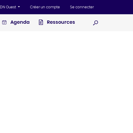
'ADN Ouest
Créer un compte
Se connecter
Agenda
Ressources
Ouvrir la recherc