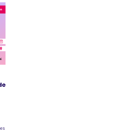
de
les