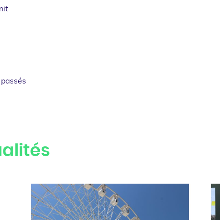
nit
 passés
alités