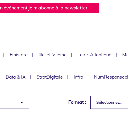
un événement je m’abonne à la newsletter
Finistère
Ille-et-Vilaine
Loire-Atlantique
Ma
Data & IA
StratDigitale
Infra
NumResponsab
Format :
Sélectionnez...