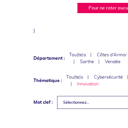
Pour ne rater auc
}
Tou(te)s
Côtes d'Armor
Département :
Sarthe
Vendée
Tou(te)s
Cybersécurité
Thématique :
Innovation
Mot clef :
Sélectionnez...