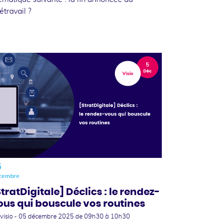
létravail ?
5
cembre
StratDigitale] Déclics : le rendez-
ous qui bouscule vos routines
visio -
05 décembre 2025
de 09h30 à 10h30