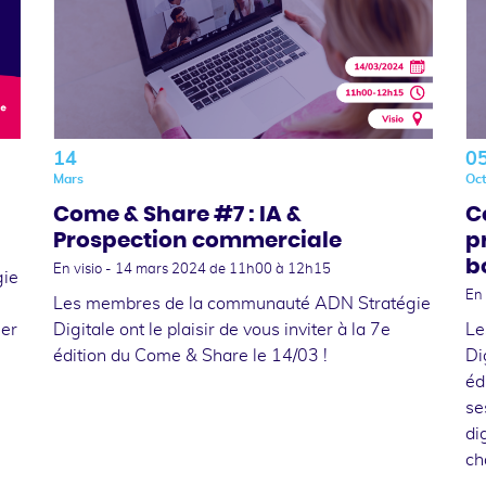
14
0
Mars
Oc
Come & Share #7 : IA &
C
Prospection commerciale
p
b
En visio -
14 mars 2024
de 11h00 à 12h15
gie
En 
Les membres de la communauté ADN Stratégie
ger
Digitale ont le plaisir de vous inviter à la 7e
Le
édition du Come & Share le 14/03 !
Di
éd
se
di
ch