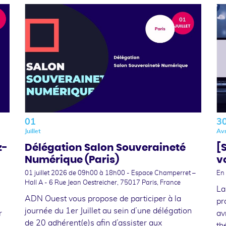
01
3
Juillet
Avr
z-
Délégation Salon Souveraineté
[
Numérique (Paris)
v
01 juillet 2026
de 09h00 à 18h00 - Espace Champerret –
En 
Hall A - 6 Rue Jean Oestreicher, 75017 Paris, France
La
ADN Ouest vous propose de participer à la
pr
journée du 1er Juillet au sein d’une délégation
r
av
de 20 adhérent(e)s afin d’assister aux
th