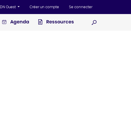
'ADN Ouest
Créer un compte
Se connecter
Agenda
Ressources
Ouvrir la recherc