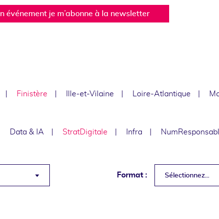
un événement je m’abonne à la newsletter
Finistère
Ille-et-Vilaine
Loire-Atlantique
Ma
Data & IA
StratDigitale
Infra
NumResponsab
Format :
Sélectionnez...