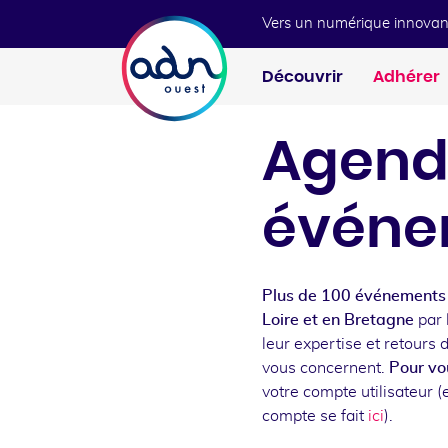
Aller au menu
Aller au contenu
Vers un numérique innovan
Découvrir
Adhérer
Agend
événe
Plus de 100 événements 
Loire et en Bretagne
par 
leur expertise et retours 
vous concernent.
Pour vou
votre compte utilisateur (e
compte se fait
ici
).