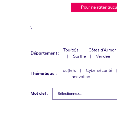
Pour ne rater auc
}
Tou(te)s
Côtes d'Armor
Département :
Sarthe
Vendée
Tou(te)s
Cybersécurité
Thématique :
Innovation
Mot clef :
Sélectionnez...